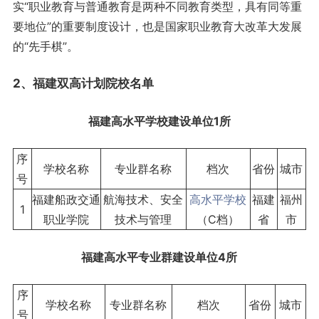
实“职业教育与普通教育是两种不同教育类型，具有同等重
要地位”的重要制度设计，也是国家职业教育大改革大发展
的“先手棋”。
2、
福建
双高计划院校名单
福建高水平学
校建设单位1所
序
学校名称
专业群名称
档次
省份
城市
号
福建船政交通
航海技术、安全
高水平学校
福建
福州
1
职业学院
技术与管理
（C档）
省
市
福建
高水平专业群建设单位4所
序
学校名称
专业群名称
档次
省份
城市
号