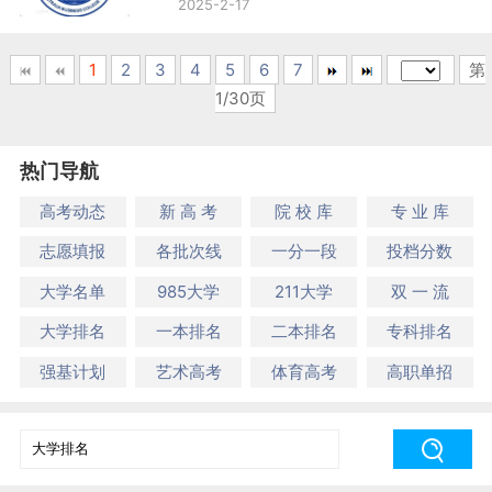
2025-2-17
1
2
3
4
5
6
7
第
1/30页
热门导航
高考动态
新 高 考
院 校 库
专 业 库
志愿填报
各批次线
一分一段
投档分数
大学名单
985大学
211大学
双 一 流
大学排名
一本排名
二本排名
专科排名
强基计划
艺术高考
体育高考
高职单招