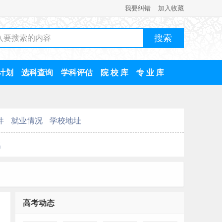
我要纠错
加入收藏
计划
选科查询
学科评估
院 校 库
专 业 库
件
就业情况
学校地址
名
高考动态