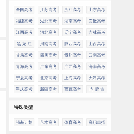
全国高考
江苏高考
浙江高考
山东高考
福建高考
湖北高考
湖南高考
安徽高考
江西高考
河北高考
辽宁高考
吉林高考
黑 龙 江
河南高考
陕西高考
山西高考
甘肃高考
四川高考
贵州高考
云南高考
青海高考
广东高考
广西高考
海南高考
宁夏高考
北京高考
上海高考
天津高考
重庆高考
新疆高考
西藏高考
内 蒙 古
特殊类型
强基计划
艺术高考
体育高考
高职单招