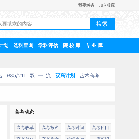
我要纠错
加入收藏
计划
选科查询
学科评估
院 校 库
专 业 库
名
985/211
双 一 流
双高计划
艺术高考
高考动态
高考改革
高考报名
高考时间
高考科目