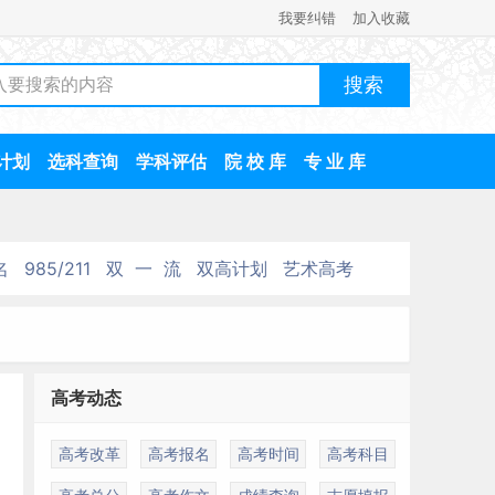
我要纠错
加入收藏
计划
选科查询
学科评估
院 校 库
专 业 库
名
985/211
双 一 流
双高计划
艺术高考
高考动态
高考改革
高考报名
高考时间
高考科目