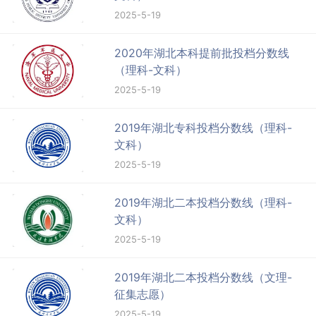
2025-5-19
2020年湖北本科提前批投档分数线
（理科-文科）
2025-5-19
2019年湖北专科投档分数线（理科-
文科）
2025-5-19
2019年湖北二本投档分数线（理科-
文科）
2025-5-19
2019年湖北二本投档分数线（文理-
征集志愿）
2025-5-19