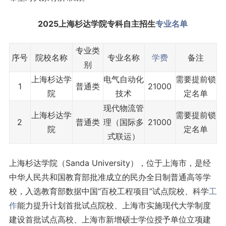
2025上海杉达学院专科自主招生
专业名单
专业类
序号
院校名称
专业名称
学费
备注
别
上海杉达学
电气自动化
需要提前锁
1
普通类
21000
院
技术
定名单
现代物流管
上海杉达学
需要提前锁
2
普通类
理（国际多
21000
院
定名单
式联运）
上海杉达学院（Sanda University），位于上海市，是经
中华人民共和国教育部批准成立的民办全日制普通高等学
校，入选教育部数据中国“百校工程项目”试点院校、科学
工
作
能力提升计划首批试点院校、上海市实施现代大学制度
建设首批试点高校、上海市新增硕士学位授予单位立项建