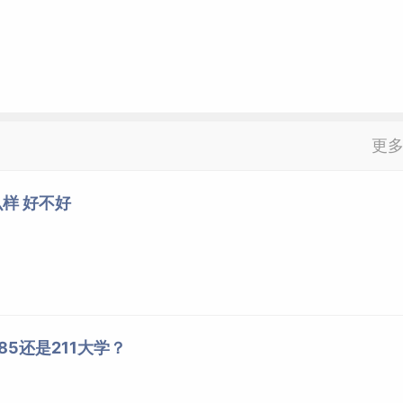
更
样 好不好
5还是211大学？