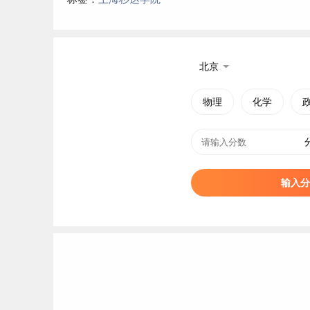
北京
物理
化学
输入分