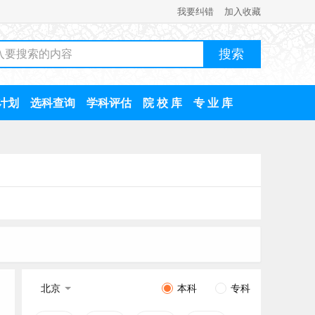
我要纠错
加入收藏
计划
选科查询
学科评估
院 校 库
专 业 库
北京
本科
专科