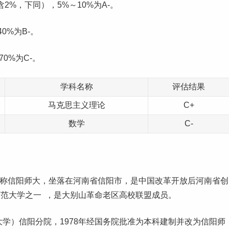
含2%，下同），5%～10%为A-。
40%为B-。
70%为C-。
学科名称
评估结果
马克思主义理论
C+
数学
C-
y），简称信阳师大，坐落在
河南
省信阳市，是中国改革开放后河南省创
范大学之一 ，是大别山革命老区高校联盟成员。
大学）信阳分院，1978年经国务院批准为本科建制并改为信阳师