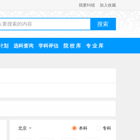
我要纠错
加入收藏
计划
选科查询
学科评估
院 校 库
专 业 库
北京
本科
专科