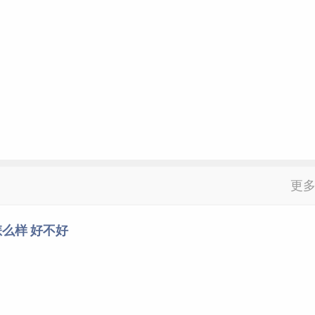
更
么样 好不好