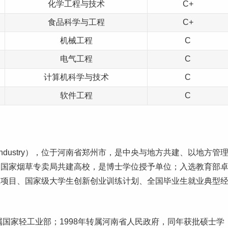
化学工程与技术
C+
食品科学与工程
C+
机械工程
C
电气工程
C
计算机
科学与技术
C
软件工程
C
 Industry），位于
河南
省郑州市，是中央与地方共建、以地方管
和国家烟草专卖局共建高校，是博士学位授予单位；入选教育部
践项目、国家级
大学生
创新
创业
训练计划、全国
毕业生
就业
典型
属国家轻工业部；1998年转属河南省人民政府，同年获批硕士学