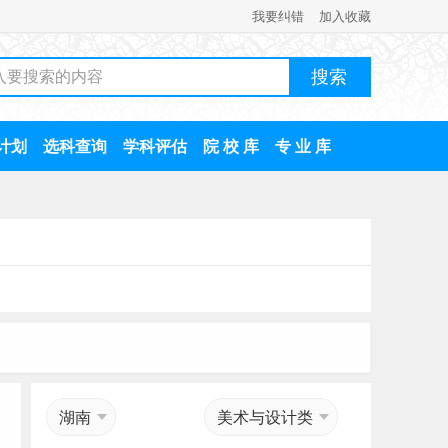
我要纠错
加入收藏
计划
选科查询
学科评估
院 校 库
专 业 库
湖南
美术与设计类