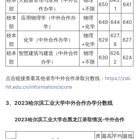
校本
大数据管理与应用（中外合
物理
643.
650
641
部
作办学）
+不限
1
校本
应用物理学（中外合作办
物理
649
644
640
部
学）
+化学
校本
物理
627.
化学（中外合作办学）
629
627
部
+化学
8
校本
智慧建筑与建造（中外合作
物理
626.
630
624
部
办学）
+不限
2
点击链接查看其他省市中外合作录取分数线：
https://zsb.
hit.edu.cn/information/score
3、2023哈尔滨工业大学中外合作办学分数线
2023
哈尔滨工业大学
在
黑龙江
录取情况
-中外合作
类
最高
平均
最低