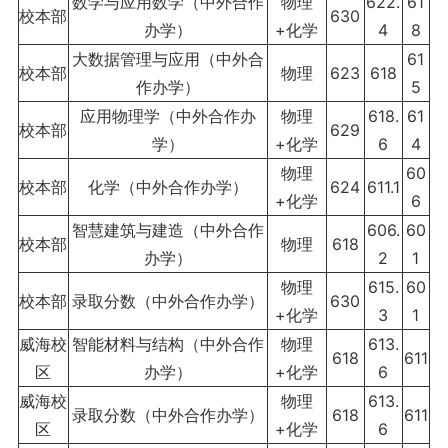
数学与应用数学（中外合作
物理
622.
61
校本部
630
办学）
+化学
4
8
大数据管理与应用（中外合
61
校本部
物理
623
618
作办学）
5
应用物理学（中外合作办
物理
618.
61
校本部
629
学）
+化学
6
4
物理
60
校本部
化学（中外合作办学）
624
611.1
+化学
6
智慧建筑与建造（中外合作
606.
60
校本部
物理
618
办学）
2
1
物理
615.
60
校本部
录取分数（中外合作办学）
630
+化学
3
1
威海校
智能材料与结构（中外合作
物理
613.
618
611
区
办学）
+化学
6
威海校
物理
613.
录取分数（中外合作办学）
618
611
区
+化学
6