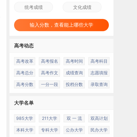
输入分数，查看能上哪些大学
高考动态
高考改革
高考报名
高考时间
高考科目
高考总分
高考作文
成绩查询
志愿填报
高考分数
一分一段
投档分数
录取查询
大学名单
985大学
211大学
双 一 流
双高计划
本科大学
专科大学
公办大学
民办大学