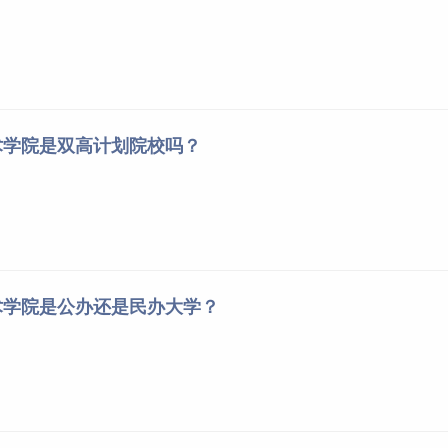
u.cn/news/3.html
ional Technical College），坐落于山西省太原市，学校是山西省
育部第三批现代学徒制试点单位、省级示范性高等职业院校、山
术学院是双高计划院校吗？
于1952年，2002年经山西省人民政府批准，改制晋升为专科
术学院是公办还是民办大学？