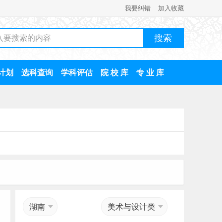
我要纠错
加入收藏
计划
选科查询
学科评估
院 校 库
专 业 库
湖南
美术与设计类