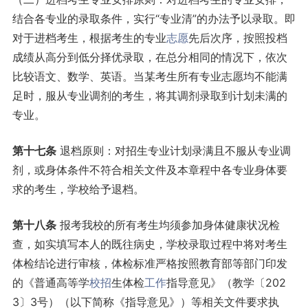
结合各专业的录取条件，实行“专业清”的办法予以录取。即
对于进档考生，根据考生的专业
志愿
先后次序，按照投档
成绩从高分到低分择优录取，在总分相同的情况下，依次
比较语文、数学、英语。当某考生所有专业志愿均不能满
足时，服从专业调剂的考生，将其调剂录取到计划未满的
专业。
第十
七
条
退档原则：对招生专业计划录满且不服从专业调
剂，或身体条件不符合相关文件及本章程中各专业身体要
求的考生，学校给予退档。
第十
八
条
报考我校的所有考生均须参加身体健康状况检
查，如实填写本人的既往病史，学校录取过程中将对考生
体检结论进行审核，体检标准严格按照教育部等部门印发
的《普通高等学
校招
生体检
工作
指导意见》（教学〔202
3〕3号）（以下简称《指导意见》）等相关文件要求执