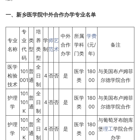
一、新乡医学院中外合作办学
专业名单
专
培
中外
所属
学费
专业
业
类
养
学
师
艺
合作
学科
(元/
备注
名称
代
型
类
制
范
术
办学
门类
年)
码
型
医学
全
101
普
医学
180
与美国布卢姆菲
检验
日
4
否
否
是
001
通
类
00
尔德学院合作
技术
制
101
全
护理
普
医学
180
与美国布卢姆菲
101
日
4
否
否
是
学
通
类
00
尔德学院合作
K
制
101
全
与葡萄牙布朗库
护理
普
医学
180
101
日
4
否
否
是
堡
理工
学院合作
学
通
类
00
K
制
办学