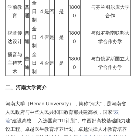
全
学前教
普
1800
与芬兰图尔库大学
日
4
是
否
是
育
通
0
合作
制
全
视觉传
普
1800
与俄罗斯南联邦大
日
4
否
是
是
达设计
通
0
学合作办学
制
播音与
全
普
1800
与白俄罗斯国立大
主持艺
日
4
否
是
是
通
0
学合作办学
术
制
二、河南大学简介
河南大学（Henan University），简称“河大”，是河南省
人民政府与中华人民共和国教育部共建高校，国家“
双一
流
”建设高校， 入选国家“111计划”、中西部高校基础能力建
设工程、卓越医生教育培养计划、卓越法律人才教育培养