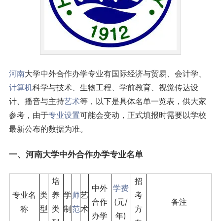
河南
大学中外合作办学专业有国际经济与贸易、会计学、
计算机
科学与技术、生物工程、学前教育、视觉传达设
计、播音与主持
艺术
等，以下是具体名单一览表，供大家
参考，由于
专业设置
可能会变动，正式填报时需要以学校
最新公布的数据为准。
一、河南大学中外合作办学
专业名单
培
招
中外
学费
专业名
类
养
学
师
艺
考
合作
(元/
备注
称
型
类
制
范
术
方
办学
年)