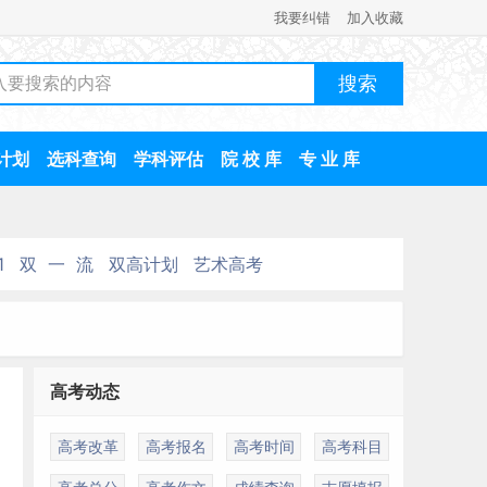
我要纠错
加入收藏
计划
选科查询
学科评估
院 校 库
专 业 库
1
双 一 流
双高计划
艺术高考
高考动态
高考改革
高考报名
高考时间
高考科目