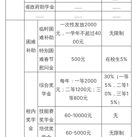
省政府助学金
……
……
……
……
……
一次性发放2000
临时困
元，一学年不超过40
无限制
难补助
困难
00元
补助
特别困
难春节
500元
在校生5%
慰问金
30%（一等
每年：一等2000
综合奖
5%，二等1
元；二等1200元；三
学金
0%，三等1
等800元
5%）
校内
技能赛
60-10000元
无
奖学
奖学金
金
培优奖
60-5000元
无限制