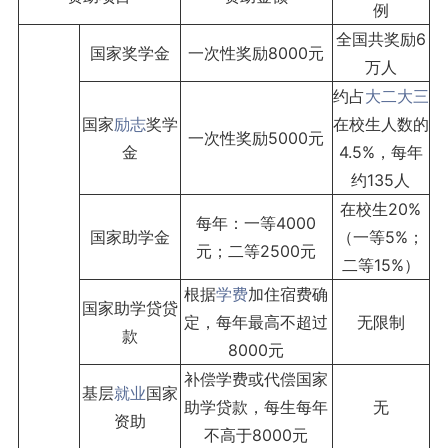
例
全国共奖励6
国家奖学金
一次性奖励8000元
万人
约占
大二
大三
国家
励志
奖学
在校生人数的
一次性奖励5000元
金
4.5%，每年
约135人
在校生20%
每年：一等4000
国家助学金
（一等5%；
元；二等2500元
二等15%）
根据
学费
加住宿费确
国家助学贷贷
定，每年最高不超过
无限制
款
8000元
补偿学费或代偿国家
基层
就业
国家
助学贷款，每生每年
无
资助
不高于8000元