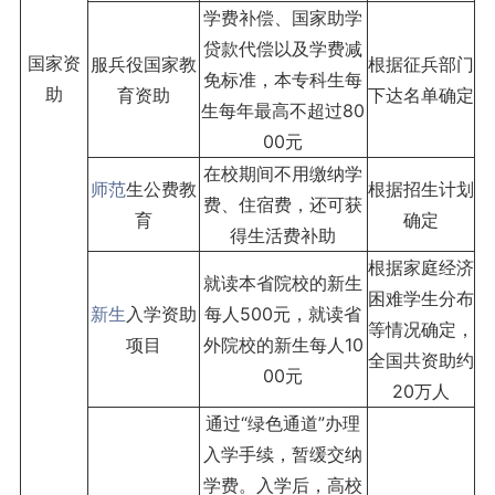
学费补偿、国家助学
贷款代偿以及学费减
国家资
服兵役国家教
根据征兵部门
免标准，本专科生每
助
育资助
下达名单确定
生每年最高不超过80
00元
在校期间不用缴纳学
师范
生公费教
根据招生计划
费、住宿费，还可获
育
确定
得生活费补助
根据家庭经济
就读本省院校的新生
困难学生分布
新生
入学资助
每人500元，就读省
等情况确定，
项目
外院校的新生每人10
全国共资助约
00元
20万人
通过“绿色通道”办理
入学手续，暂缓交纳
学费。入学后，高校