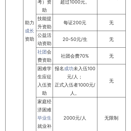
考）资
超过1000元。
助
技能提
助力
每证200元
无
升资助
成长
公益活
资助
20-50元/生
无
动资助
社团
会
社团会费70%
无
费资助
困难学
报名
成功
未入伍100
生应征
元/人；
无
入伍资
正式入伍者1000元/
助
人。
家庭经
济困难
毕业生
2000元/人
无限制
就业补