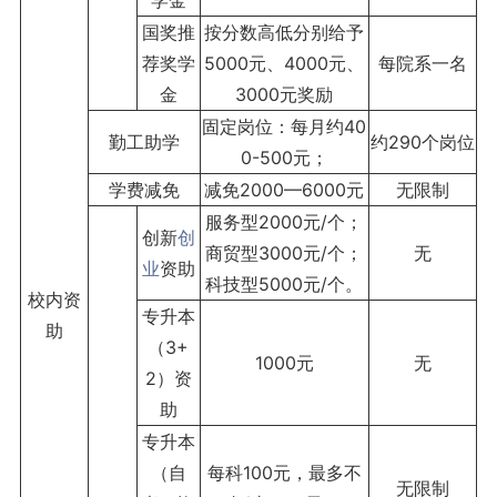
学金
国奖推
按分数高低分别给予
荐奖学
5000元、4000元、
每院系一名
金
3000元奖励
固定岗位：每月约40
勤工助学
约290个岗位
0-500元；
学费减免
减免2000—6000元
无限制
服务型2000元/个；
创新
创
商贸型3000元/个；
无
业
资助
科技型5000元/个。
校内资
专升本
助
（3+
1000元
无
2）资
助
专升本
（自
每科100元，最多不
无限制