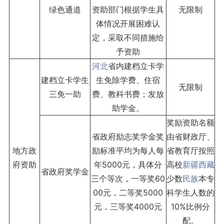
绿色通道
资助部门根据学生具
无限制
体情况开展困难认
定，采取不同措施给
予资助
河北
省内建档立卡学
建档立卡学生
生免除学费、住宿
无限制
三免一助
费、教科书费；发放
助学金。
奖励资助名额
省政府励志奖学金奖
由省财政厅、
地方政
励标准平均为每人每
省教育厅按照
府资助
年5000元，具体分
高校
新疆
西藏
省政府奖学金
三个等次，一等奖60
少数
民族
本专
00元，二等奖5000
科学生人数的
元，三等奖4000元
10%比例分
配。