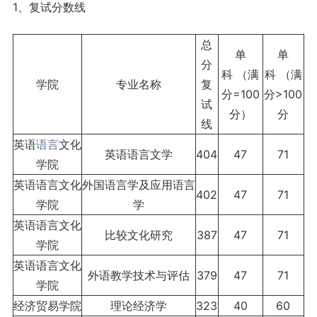
1、复试分数线
总
单
单
分
科 （满
科 （满
学院
专业名称
复
分=100
分>100
试
分）
分
线
英语
语言
文化
英语语言文学
404
47
71
学院
英语语言文化
外国语言学及应用语言
402
47
71
学院
学
英语语言文化
比较文化研究
387
47
71
学院
英语语言文化
外语教学技术与评估
379
47
71
学院
经济贸易学院
理论经济学
323
40
60