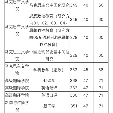
马克思主义学
马克思主义中国化研究
349
40
60
院
思想政治教育（研究方
349
40
60
向01、02、03、04）
马克思主义学
思想政治教育（研究方
院
向05多语种+比较思想
378
40
60
政治教育）
马克思主义学
中国近现代史基本问题
329
40
60
院
研究
马克思主义学
学科教学（思政）
352
45
68
院
高级翻译学院
翻译学
368
47
71
高级翻译学院
英语笔译
382
47
71
高级翻译学院
英语口译
380
47
71
新闻与传播学
新闻学
351
47
71
院