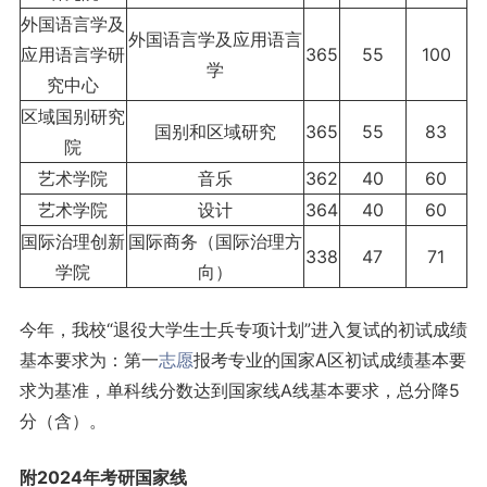
外国语言学及
外国语言学及应用语言
应用语言学研
365
55
100
学
究中心
区域国别研究
国别和区域研究
365
55
83
院
艺术学院
音乐
362
40
60
艺术学院
设计
364
40
60
国际治理创新
国际商务（国际治理方
338
47
71
学院
向）
今年，我校“退役大学生士兵专项计划”进入复试的初试成绩
基本要求为：第一
志愿
报考专业的国家A区初试成绩基本要
求为基准，单科线分数达到国家线A线基本要求，总分降5
分（含）。
附2024年考研国家线