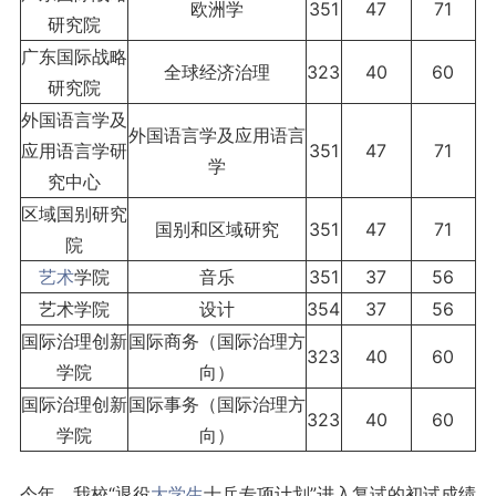
欧洲学
351
47
71
研究院
广东国际战略
全球经济治理
323
40
60
研究院
外国语言学及
外国语言学及应用语言
应用语言学研
351
47
71
学
究中心
区域国别研究
国别和区域研究
351
47
71
院
艺术
学院
音乐
351
37
56
艺术学院
设计
354
37
56
国际治理创新
国际商务（国际治理方
323
40
60
学院
向）
国际治理创新
国际事务（国际治理方
323
40
60
学院
向）
今年，我校“退役
大学生
士兵专项计划”进入复试的初试成绩