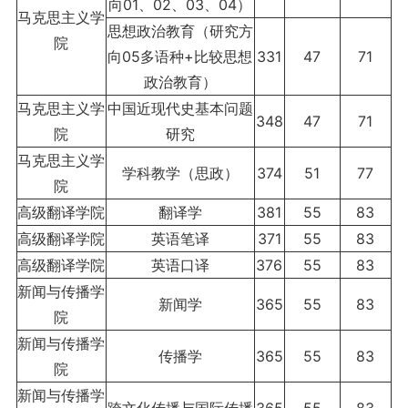
向01、02、03、04）
马克思主义学
思想政治教育（研究方
院
向05多语种+比较思想
331
47
71
政治教育）
马克思主义学
中国近现代史基本问题
348
47
71
院
研究
马克思主义学
学科教学（思政）
374
51
77
院
高级翻译学院
翻译学
381
55
83
高级翻译学院
英语笔译
371
55
83
高级翻译学院
英语口译
376
55
83
新闻与传播学
新闻学
365
55
83
院
新闻与传播学
传播学
365
55
83
院
新闻与传播学
跨文化传播与国际传播
365
55
83