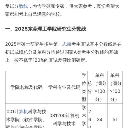
复试
分数线
，包含学硕和专硕，供大家参考，真切希望大
家都能考上自己满意的学校。
一、2025东莞理工学院研究生分数线
2025年硕士研究生招生第一
志愿
考生复试基本分数线是在
初试成绩总分及单科分均通过国家A类考生分数线的基础
上，按不低于120%的复试差额比例确定。
学
单科
单科
位
总
（满分
（满分
学院名称及代码
学科专业及代码
类
分
=100
>100
型
分）
分）
学
001
计算机
科学与技
2
081200计算机
术
术学院（软件学院、
6
34
51
科学与技术
学
网络空间安全学院）
0