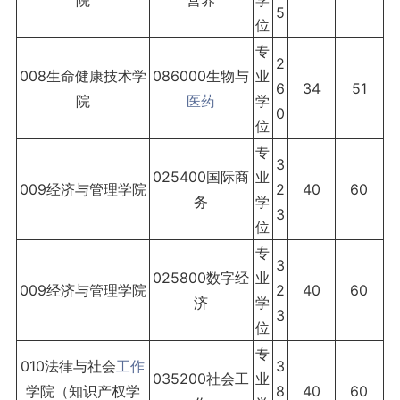
院
营养
学
5
位
专
2
008生命健康技术学
086000生物与
业
6
34
51
院
医药
学
0
位
专
3
025400国际商
业
009经济与管理学院
2
40
60
务
学
3
位
专
3
025800数字经
业
009经济与管理学院
2
40
60
济
学
3
位
专
010法律与社会
工作
3
035200社会工
业
学院（知识产权学
8
40
60