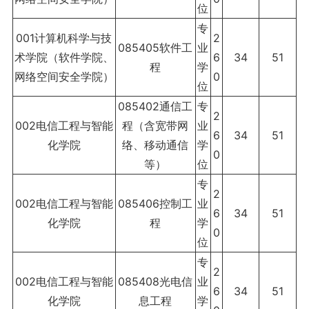
位
专
001计算机科学与技
2
085405软件工
业
术学院（软件学院、
6
34
51
程
学
网络空间安全学院）
0
位
085402通信工
专
2
002电信工程与智能
程（含宽带网
业
6
34
51
化学院
络、移动通信
学
0
等）
位
专
2
002电信工程与智能
085406控制工
业
6
34
51
化学院
程
学
0
位
专
2
002电信工程与智能
085408光电信
业
6
34
51
化学院
息工程
学