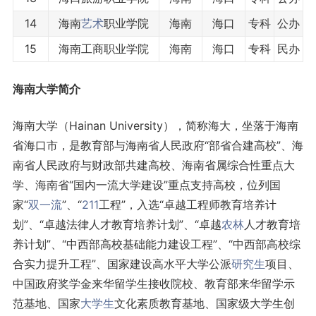
14
海南
艺术
职业学院
海南
海口
专科
公办
15
海南工商职业学院
海南
海口
专科
民办
海南大学简介
海南大学（Hainan University），简称海大，坐落于海南
省海口市，是教育部与海南省人民政府“部省合建高校”、海
南省人民政府与财政部共建高校、海南省属综合性重点大
学、海南省“国内一流大学建设”重点支持高校，位列国
家“
双一流
”、“
211
工程”，入选“卓越工程师教育培养计
划”、“卓越法律人才教育培养计划”、“卓越
农林
人才教育培
养计划”、“中西部高校基础能力建设工程”、“中西部高校综
合实力提升工程”、国家建设高水平大学公派
研究生
项目、
中国政府奖学金来华留学生接收院校、教育部来华留学示
范基地、国家
大学生
文化素质教育基地、国家级大学生创