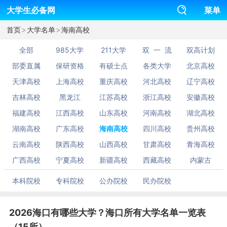
大学生必备网
菜单
>
>
首页
大学名单
海南高校
全部
985大学
211大学
双 一 流
双高计划
部委直属
保研资格
有硕士点
各类大学
北京高校
天津高校
上海高校
重庆高校
河北高校
辽宁高校
吉林高校
黑龙江
江苏高校
浙江高校
安徽高校
福建高校
江西高校
山东高校
河南高校
湖北高校
湖南高校
广东高校
海南高校
四川高校
贵州高校
云南高校
陕西高校
山西高校
甘肃高校
青海高校
广西高校
宁夏高校
新疆高校
西藏高校
内蒙古
本科院校
专科院校
公办院校
民办院校
2026海口有哪些大学？海口所有大学名单一览表
（15所）