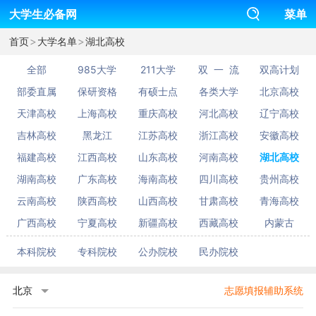
大学生必备网
菜单
>
>
首页
大学名单
湖北高校
全部
985大学
211大学
双 一 流
双高计划
部委直属
保研资格
有硕士点
各类大学
北京高校
天津高校
上海高校
重庆高校
河北高校
辽宁高校
吉林高校
黑龙江
江苏高校
浙江高校
安徽高校
福建高校
江西高校
山东高校
河南高校
湖北高校
湖南高校
广东高校
海南高校
四川高校
贵州高校
云南高校
陕西高校
山西高校
甘肃高校
青海高校
广西高校
宁夏高校
新疆高校
西藏高校
内蒙古
本科院校
专科院校
公办院校
民办院校
北京
志愿填报辅助系统