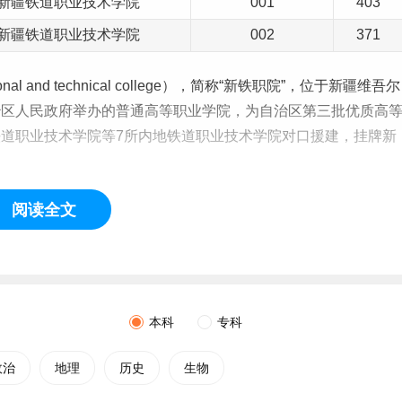
41新疆铁道职业技术学院
001
403
41新疆铁道职业技术学院
002
371
onal and technical college），简称“新铁职院”，位于新疆维吾尔
治区人民政府举办的普通高等职业学院，为自治区第三批优质高
铁道职业技术学院等7所内地铁道职业技术学院对口援建，挂牌新
阅读全文
西北铁路干线工程局天水铁路人员训练所，后分别成立隶属于乌鲁
级技术学校，2004年两校移交自治区人力资源和社会保障厅管
技师培训学院，2012年两校合并成立新疆铁道职业技术学院。
本科
专科
政治
地理
历史
生物