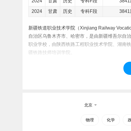
2024
甘肃
历史
专科F段
38
2024
甘肃
历史
专科F段
38
新疆铁道职业技术学院（Xinjiang Railway Vocati
自治区乌鲁木齐市、哈密市，是由新疆维吾尔自
职业学校，由陕西铁路工程职业技术学院、
湖南
疆铁路技师培训学院。
新疆铁道职业技术学院前身是创建于1950年的
木齐铁路局的乌鲁木齐铁路运输学校和新疆铁路高
理，2006年经自治区人民政府批准成立新疆铁路
标签：
新疆铁道职业技术学院
北京
物理
化学