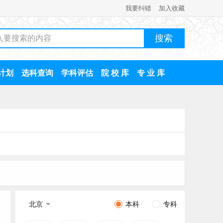
我要纠错
加入收藏
计划
选科查询
学科评估
院 校 库
专 业 库
北京
本科
专科