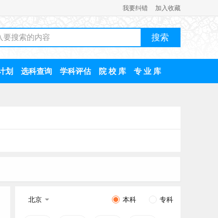
我要纠错
加入收藏
计划
选科查询
学科评估
院 校 库
专 业 库
北京
本科
专科