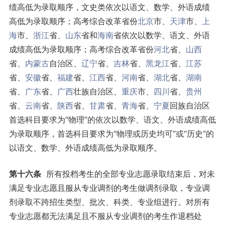
绩高低为录取顺序，文史类依次以语文、数学、外语成绩
高低为录取顺序；高考综合改革省份
北京
市、
天津
市、
上
海
市、
浙江
省、
山东
省和
海南
省依次以数学、语文、外语
成绩高低为录取顺序；高考综合改革省份
河北
省、
山西
省、
内蒙古
自治区、
辽宁
省、
吉林
省、
黑龙江
省、
江苏
省、
安徽
省、
福建
省、
江西
省、
河南
省、
湖北
省、
湖南
省、
广东
省、
广西
壮族自治区、
重庆
市、
四川
省、
贵州
省、
云南
省、
陕西
省、
甘肃
省、
青海
省、
宁夏
回族自治区
首选科目要求为“物理”的依次以数学、语文、外语成绩高低
为录取顺序，首选科目要求为“物理或历史均可”或“历史”的
以语文、数学、外语成绩高低为录取顺序。
第十六条
所有投档考生的全部专业志愿录取结束后，对未
满足专业志愿且服从专业调剂的考生做调剂录取，专业调
剂录取不跨招生类型、批次、科类、专业组进行。对所有
专业志愿都无法满足且不服从专业调剂的考生作退档处