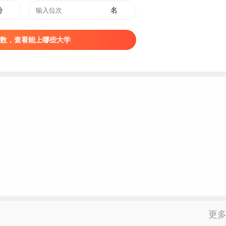
分
名
OOL EDUCATION COLLEGE，QPEC），简称“泉州幼高
数，查看能上哪些大学
学校，入选福建省高校“三全育人”综合改革试点单位、福建省示范
认定试点单位。
泉州培英女校，1952年更名为泉州女子师范学校，1955年改名
批准升格为泉州儿童发展职业学院，2011年经教育部批准建立泉
职高专人才培养
工作
评估。
更