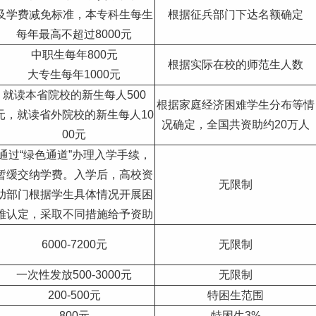
及学费减免标准，本专科生每生
根据征兵部门下达名额确定
每年最高不超过8000元
中职生每年800元
根据实际在校的师范生人数
大专生每年1000元
就读本省院校的新生每人500
根据家庭经济困难学生分布等情
元，就读省外院校的新生每人10
况确定，全国共资助约20万人
00元
通过“绿色通道”办理入学手续，
暂缓交纳学费。入学后，高校资
无限制
助部门根据学生具体情况开展困
难认定，采取不同措施给予资助
6000-7200元
无限制
一次性发放500-3000元
无限制
200-500元
特困生范围
800元
特困生3%