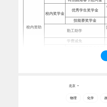
优秀学生奖学金
校内奖学金
技能赛奖学金
校内资助
勤工助学
学费减免
家庭经济困难
毕业生
就
助力
成长
资
业补助金
助
新生特困生应急
经济资助
大开元寺助学金
王迪文奖学金
社会资助
北京
洪培才励志奖学金
爱心助学金
物理
化学