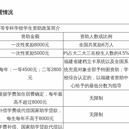
置情况
高等专科学校学生资助政策简介
资助金额
资助人数或比例
一次性奖励8000元
全国共奖励6万人
一次性奖励5000元
约占
大二
大三
在校生人数的4.5%
福建
省建档立卡系统以及全国系
每年：一等4500元；二等2800
统兜底对象全部予特困资助；学
元
校综合认定的，以福建省资助中
心给予的最低分数为指导
根据
学费
加住宿费确定，每年最
无限制
高不超过8000元
补偿学费或代偿国家助学贷款，
无限制
每生每年不高于8000元
学费补偿、国家助学贷款代偿以