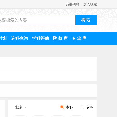
我要纠错
加入收藏
计划
选科查询
学科评估
院 校 库
专 业 库
北京
本科
专科