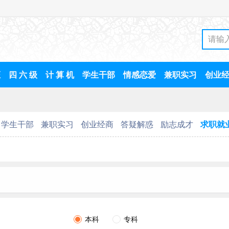
证
四 六 级
计 算 机
学生干部
情感恋爱
兼职实习
创业
学生干部
兼职实习
创业经商
答疑解惑
励志成才
求职就
本科
专科