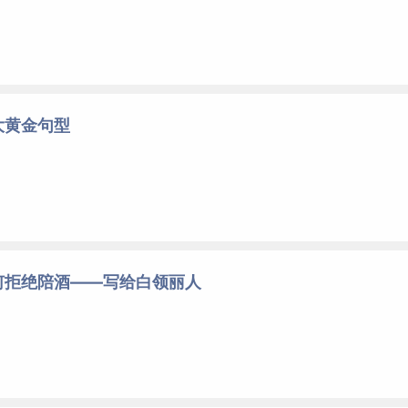
大黄金句型
何拒绝陪酒——写给白领丽人