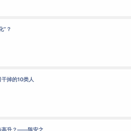
化”？
干掉的10类人
步高升？——陈安之