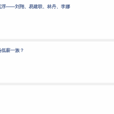
沉浮——刘翔、易建联、林丹、李娜
场低薪一族？