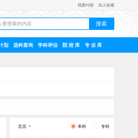
我要纠错
加入收藏
计划
选科查询
学科评估
院 校 库
专 业 库
北京
本科
专科