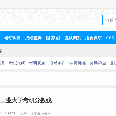
间
考研科目
成绩查询
国 家 线
复试调剂
推免保研
985
学
书目
考试大纲
考研真题
报考条件
学费标准
奖助学金
复
东工业大学考研分数线
14 14:14:20 发布：大学生必备网