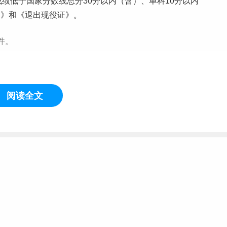
成绩低于国家分数线总分30分以内（含）、单科10分以内
书》和《退出现役证》。
件。
/7950.htm
阅读全文