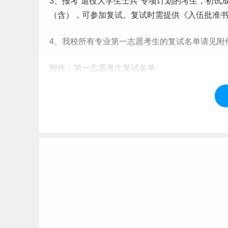
3、报考“退役大学生士兵”专项计划的考生，初试
（含），可参加复试。复试时需提供《入伍批准
4、我校所有专业第一志愿考生的复试名单请见附
附件：第一志愿考生复试名单
点击查看附件：
https://yzw.gdut.edu.cn/info/1137
二、附2025年考研国家线