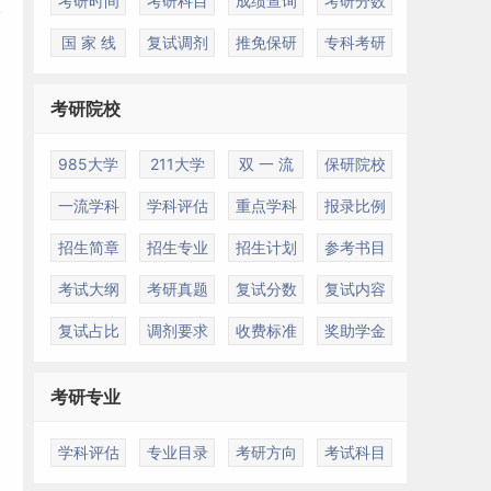
考研时间
考研科目
成绩查询
考研分数
国 家 线
复试调剂
推免保研
专科考研
考研院校
985大学
211大学
双 一 流
保研院校
一流学科
学科评估
重点学科
报录比例
招生简章
招生专业
招生计划
参考书目
考试大纲
考研真题
复试分数
复试内容
复试占比
调剂要求
收费标准
奖助学金
考研专业
学科评估
专业目录
考研方向
考试科目