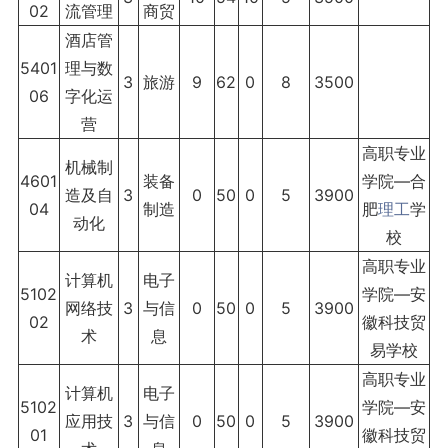
02
流管理
商贸
酒店管
5401
理与数
3
旅游
9
62
0
8
3500
06
字化运
营
高职专业
机械制
4601
装备
学院—合
造及自
3
0
50
0
5
3900
04
制造
肥
理工
学
动化
校
高职专业
计算机
电子
5102
学院—安
网络技
3
与信
0
50
0
5
3900
02
徽科技贸
术
息
易学校
高职专业
计算机
电子
5102
学院—安
应用技
3
与信
0
50
0
5
3900
01
徽科技贸