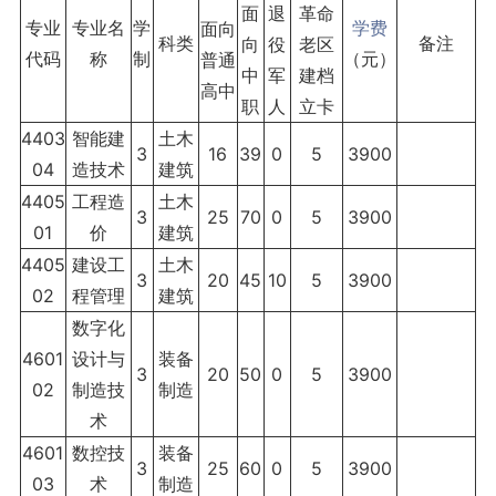
面
退
革命
专业
专业名
学
学费
面向
科类
备注
向
役
老区
代码
称
制
（元）
普通
中
军
建档
高中
职
人
立卡
4403
智能建
土木
3
16
39
0
5
3900
04
造技术
建筑
4405
工程造
土木
3
25
70
0
5
3900
01
价
建筑
4405
建设工
土木
3
20
45
10
5
3900
02
程管理
建筑
数字化
4601
设计与
装备
3
20
50
0
5
3900
02
制造技
制造
术
4601
数控技
装备
3
25
60
0
5
3900
03
术
制造