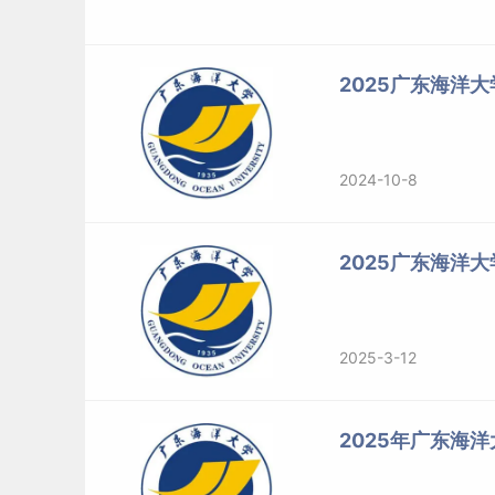
洋结构物设计
制造
船舶与海运学
船舶与海
2025广东海洋
院
02海洋装备
洋工程(08
工学
15
0759-238200
动力与新能源
2400)
6
03海洋工程
2024-10-8
装备信息化与
智能化
01食品保鲜
2025广东海洋
与加工
02食品营养
食品科技学院
食品科学
与健康
0759-239603
与工程(08
工学
35
2025-3-12
03食品质量
0
3200)☆
与安全
04食品资源
2025年广东海
高值化利用