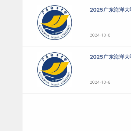
设计理论与机
机械工程学院
2025广东海洋
机械工程
器人技术
0759-238322
工学
15
(080200)
03海洋装备
3
材料加工与腐
2024-10-8
蚀防护
04先进零部
件与智能机械
2025广东海洋
01智能网络
与系统
2024-10-8
数学与
计算机
计算机科
02大数据技
学院0759-23
学与技术
工学
11
术与应用
83064
(081200)
03软件与信
息安全
01船舶与海