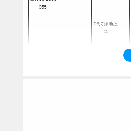
055
03海洋地质
学
海洋科学
(070700)
理学
55
☆
化学与环境学
院0759-2396
04海洋化学
080
电子与信息工