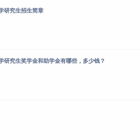
理论
②201英语
①003数控技术
大学研究生招生简章
503C语言程序设计或
3
（一）
②005机械制造
504机械制造技术基础
年
③301数学
工艺学
（一）
④802机械设计
大学研究生奖学金和助学金有哪些，多少钱？
①101思想政治
理论
②201英语
①053面向对象
（一）
3
547数据库原理
程序设计
③301数学
年
②054软件工程
（一）
④408计算机学
科专业基础