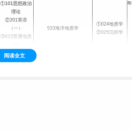
年
①101思想政治
理论
②201英语
①024地质学
（一）
533海洋地质学
②025沉积学
③623普通地质
学
④829海洋科学
阅读全文
①101思想政治
理论
①035海洋学
②201英语
3
534化学海洋学
②037物理化学
（一）
年
或015生态学
③621海洋化学
④829海洋科学
①101思想政治
理论
②201英语
①076C
语言
程序