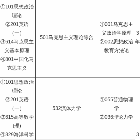
①101思想政治
理论
②201英语
①001马克思主
（一）
义政治学原理
3
501马克思主义理论综合
③614马克思主
②002思想政治
年
义基本原理
教育方法论
④801中国化马
克思主义
①101思想政治
理论
②201英语
①055普通物理
（一）
532流体力学
学
③615高等数学
②036理论力学
(理)
④829海洋科学
3