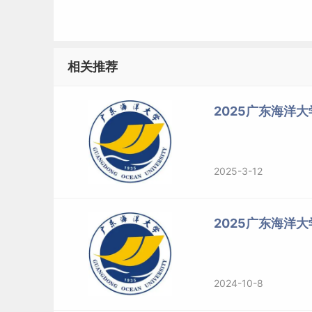
程学院0759-
05海洋技术
2383826
相关推荐
2025广东海洋大
海洋技术
圣彼得堡船舶
（0707Z
01不区分研
2025-3-12
与海洋技术学
2）
理学
15
究方向
院
（中外合
作办学）
2025广东海洋
01高端制造
2024-10-8
与检测技术
02智能装备