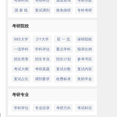
考研时间
考研科目
成绩查询
考研分数
国 家 线
复试调剂
推免保研
专科考研
考研院校
985大学
211大学
双 一 流
保研院校
一流学科
学科评估
重点学科
报录比例
招生简章
招生专业
招生计划
参考书目
考试大纲
考研真题
复试分数
复试内容
复试占比
调剂要求
收费标准
奖助学金
考研专业
学科评估
专业目录
考研方向
考试科目