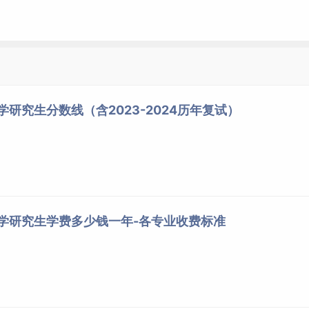
（一）
564海洋遥感原理及应用或5
3
设计
③615高等数学
65海洋声学
年
②078大学物理
(理)
④838海洋技术
导论
①101思想政治
学研究生分数线（含2023-2024历年复试）
理论
②201英语
①076C语言程序
564海洋遥感原理及应用或5
（一）
设计或077自动
3
65海洋声学或556船舶原理
③615高等数学
控制原理
年
或558轮机概论
(理)
②078大学物理
大学研究生学费多少钱一年-各专业收费标准
④838海洋技术
导论
①101思想政治