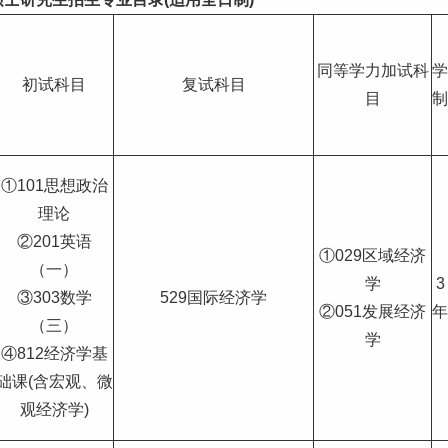
同等学力加试科
学
初试科目
复试科目
目
制
①101思想政治
理论
②201英语
①029区域经济
（一）
学
3
③303数学
529国际经济学
②051发展经济
年
（三）
学
④812经济学基
础课(含宏观、微
观经济学)