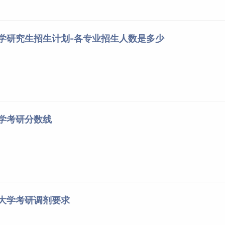
①101思想政治
532流体力学
理论
②201英语
①079单片机基
大学研究生招生计划-各专业招生人数是多少
558轮机概论或559工程热力
3
（一）
础
学
年
③301数学
②080结构力学
（一）
552自动控制原理或553信号
④807船舶原理
与系统
①101思想政治
大学考研分数线
理论
②201英语
①074食品工程
（一）
原理
3
505食品工艺学
③302数学
②075食品营养
年
（二）
学
④806食品微生
洋大学考研调剂要求
物学
①017作物学