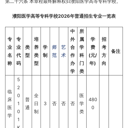
第二十六条 本章程最终解释权归濮阳医学高等专科学校。
濮阳医学高等专科学校2026年普通招生专业一览表
中
所
专
专
培
外
属
学
招
业
业
类
养
学
师
艺
合
学
费
考
备注
名
代
型
类
制
范
术
作
科
(元/
方
称
码
型
办
门
年)
向
学
类
5
2
临
0
全
医
床
普
480
1
日
3
否
否
否
学
医
通
0
0
制
类
学
1
K