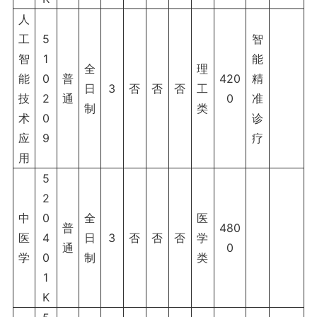
人
工
5
智
智
1
能
全
理
能
0
普
420
精
日
3
否
否
否
工
技
2
通
0
准
制
类
术
0
诊
应
9
疗
用
5
2
中
0
全
医
普
480
医
4
日
3
否
否
否
学
通
0
学
0
制
类
1
K