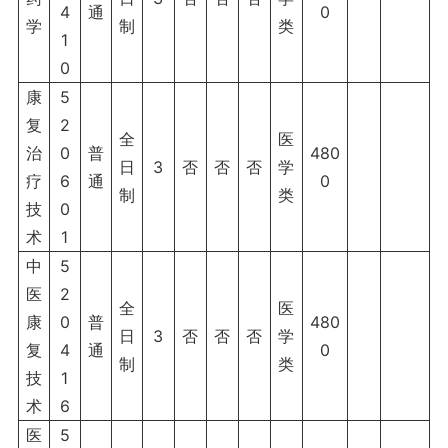
4
通
0
学
制
类
1
0
康
5
复
2
全
医
治
0
普
480
日
3
否
否
否
学
疗
6
通
0
制
类
技
0
术
1
中
5
医
2
全
医
康
0
普
480
日
3
否
否
否
学
复
4
通
0
制
类
技
1
术
6
医
5