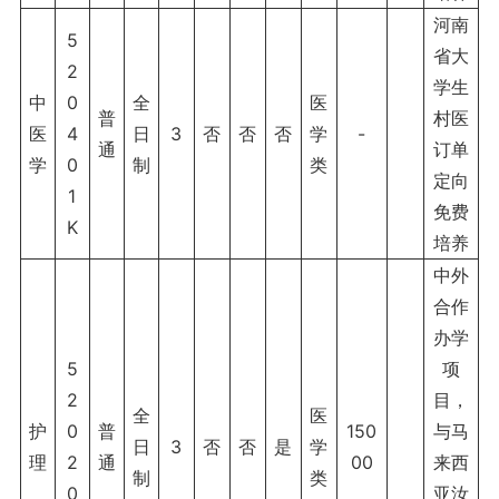
河南
5
省大
2
学生
中
0
全
医
普
村医
医
4
日
3
否
否
否
学
-
通
订单
学
0
制
类
定向
1
免费
K
培养
中外
合作
办学
5
项
2
目，
全
医
护
0
普
150
与马
日
3
否
否
是
学
理
2
通
00
来西
制
类
0
亚汝