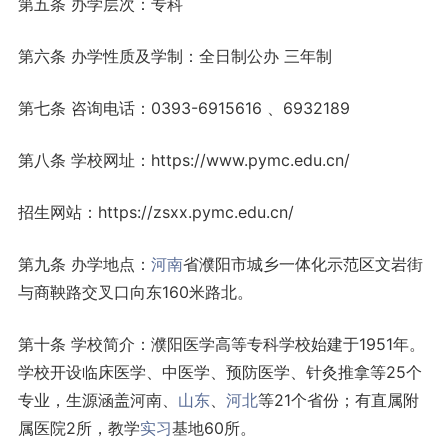
第五条 办学层次：专科
第六条 办学性质及学制：全日制公办 三年制
第七条 咨询电话：0393-6915616 、6932189
第八条 学校网址：https://www.pymc.edu.cn/
招生网站：https://zsxx.pymc.edu.cn/
第九条 办学地点：
河南
省濮阳市城乡一体化示范区文岩街
与商鞅路交叉口向东160米路北。
第十条 学校简介：濮阳医学高等专科学校始建于1951年。
学校开设临床医学、中医学、预防医学、针灸推拿等25个
专业，生源涵盖河南、
山东
、
河北
等21个省份；有直属附
属医院2所，教学
实习
基地60所。