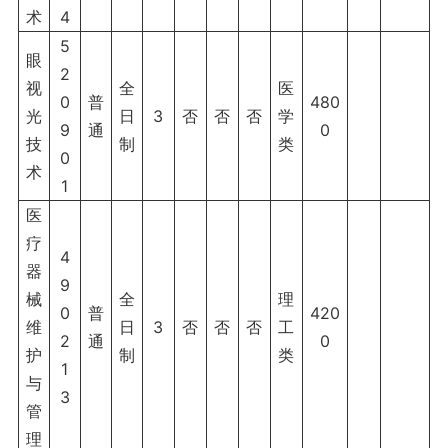
术
4
5
眼
2
视
全
医
0
普
480
光
日
3
否
否
否
学
9
通
0
技
制
类
0
术
1
医
疗
4
器
9
械
全
理
0
普
420
维
日
3
否
否
否
工
2
通
0
护
制
类
1
与
3
管
理