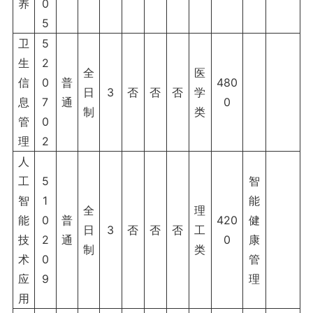
养
0
5
卫
5
生
2
全
医
信
0
普
480
日
3
否
否
否
学
息
7
通
0
制
类
管
0
理
2
人
工
5
智
智
1
能
全
理
能
0
普
420
健
日
3
否
否
否
工
技
2
通
0
康
制
类
术
0
管
应
9
理
用