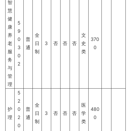
智
慧
健
5
康
9
养
全
文
0
普
370
老
日
3
否
否
否
史
3
通
0
服
制
类
0
务
2
与
管
理
5
2
全
医
护
0
普
480
日
3
否
否
否
学
理
2
通
0
制
类
0