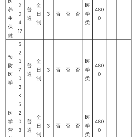
医
2
全
医
养
普
480
0
日
3
否
否
否
学
生
通
0
4
制
类
保
17
健
5
2
预
0
全
医
防
普
480
7
日
3
否
否
否
学
医
通
0
0
制
类
学
3
K
5
医
2
全
医
学
0
普
480
日
3
否
否
否
学
营
8
通
0
制
类