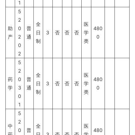
1
5
2
全
医
助
0
普
480
日
3
否
否
否
学
产
2
通
0
制
类
0
2
5
2
全
医
药
0
普
480
日
3
否
否
否
学
学
3
通
0
制
类
0
1
5
2
中
全
医
0
普
480
药
日
3
否
否
否
学