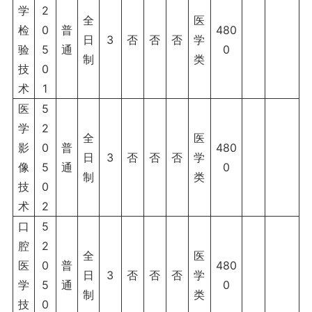
学
2
全
医
检
0
普
480
日
3
否
否
否
学
验
5
通
0
制
类
技
0
术
1
医
5
学
2
全
医
影
0
普
480
日
3
否
否
否
学
像
5
通
0
制
类
技
0
术
2
口
5
腔
2
全
医
医
0
普
480
日
3
否
否
否
学
学
5
通
0
制
类
技
0