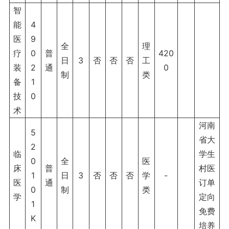
智
能
4
医
9
全
理
疗
0
普
420
日
3
否
否
否
工
装
2
通
0
制
类
备
1
技
0
术
河南
5
省大
2
临
学生
0
全
医
床
普
村医
1
日
3
否
否
否
学
-
医
通
订单
0
制
类
学
定向
1
免费
K
培养