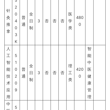
5
2
针
0
全
医
灸
普
480
4
日
3
否
否
否
学
推
通
0
0
制
类
拿
3
K
人
智
工
5
能
智
1
中
全
理
能
0
普
420
医
日
3
否
否
否
工
技
2
通
0
健
制
类
术
0
康
应
9
管
用
理
中
5