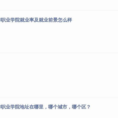
游职业学院就业率及就业前景怎么样
发展改革委、教育厅、财政厅、省市场监管局有关政策执行。服
愿、不得营利的原则收取。
四川省发展和改革委员会关于进一步规范民办高校收费管理的通
业，学校设置奖学金、困难补助及勤工俭学等多项措施，并为家
励学生申请生源地助学贷款。
强的本校专业教师和干部参加招生宣传和录取工作，并不委托任
游职业学院地址在哪里，哪个城市，哪个区？