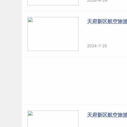
2026-4-24
第六章 收费标准及其它
天府新区航空旅
第二十一条 学生的
学费
和住宿费标准严格按照省
务性收费和代收费按照规定的项目，坚持学生自
2024-7-25
第二十二条 学生退学退费办法按《四川省教育厅
知（川教函）（2013）673号》文件执行。
第二十三条 为保证家庭经济困难学生顺利完成学
庭困难的学生申请助学贷款提供方便。此外还鼓
第七章 招生工作纪律
第二十四条 学校抽调政治思想素质好、业务能力
天府新区航空旅
何中介机构或其他个人参与招生工作。