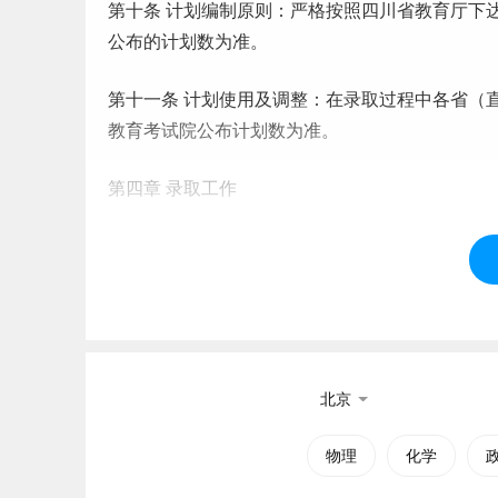
第十条 计划编制原则：严格按照四川省教育厅下
公布的计划数为准。
第十一条 计划使用及调整：在录取过程中各省（
教育考试院公布计划数为准。
第四章 录取工作
第十二条 学校坚持“公平、公正、公开”原则，择
第十三条 学校严格执行国家规定的政策，认可按
据。
第十四条 学校招生专业不限外语语种，入学后公
北京
第十五条 报考我校的考生身体状况均需符合《普
物理
化学