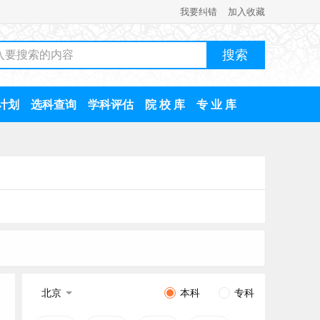
我要纠错
加入收藏
计划
选科查询
学科评估
院 校 库
专 业 库
北京
本科
专科