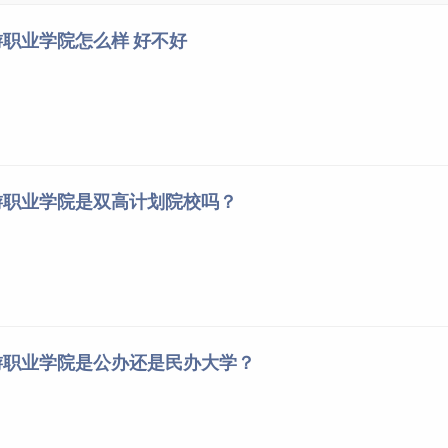
职业学院怎么样 好不好
艺术类专业成绩以招生计划投放省（直辖市、自治区）统一组织
考生，按照“专业志愿优先”原则，依照投档成绩从高到低择优录
排序录取；若专业成绩相同，则按照文化成绩高低排序录取；若
绩高低确定顺序录取。
体育类专业成绩以招生计划投放省（直辖市、自治区）统一组织
游职业学院是双高计划院校吗？
考生，按照“专业志愿优先”原则，依照专业成绩从高到低择优录
排序录取；若文化成绩再相同时，依次按语文、数学、外语成绩
游职业学院是公办还是民办大学？
院校同意，逾期不报到者视为自行放弃入学资格。
生规定进行体检复查，复查合格后方可注册。不符合招生体检条
弊者一律取消入学资格。