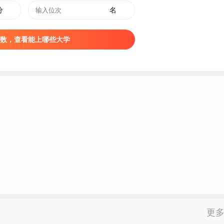
：
分
名
服务专业根据专业特点及行业要求，报考该专业考生面部、颈部、
数，查看能上哪些大学
传染性和心理疾患，体重匀称（标准体重上下浮动10%以内，
，女生身高158-175cm；
业特点及行业要求，报考该专业考生面部、颈部、手部及其他部位
，要求男生身高168cm以上，女生身高156cm以上；
据专业特点及行业要求，原则上适应男生，建议女生慎报；
报考该专业考生无色盲、色弱。
录取按照“分数优先、遵循
志愿
”原则，将进档考生从高分到低分排
，则按考生所在省（直辖市、自治区）确定的同分排序规则进行
业调配，则根据考生成绩“从高分到低分”的原则调配到还未满额
更
退档处理。