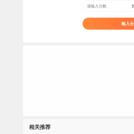
报考我校以下专业的考生建议参看以下报名条件
1.空中乘务、民航空中安全保卫、高速铁路客运
输入分
手部及其他部位无文身、明显疤痕、胎记，无任何
准体重=净身高-110），要求男生身高170-185cm
2.民航安全技术管理、民航运输服务专业根据专
无文身、明显疤痕、胎记，无任何传染性和心理疾患
3.飞机机电设备维修、飞机电子设备维修专业根
4.医学检验技术专业根据专业特点及行业要求，
第十六条 普通类考生录取原则：进档考生的专业
序录取，各专业之间不设级差分。若总分相同时
取。当考生专业志愿都无法满足时，若考生服从专
相关推荐
的其它专业；若考生不服从专业调配，我校将作