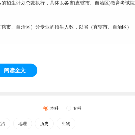
达的招生计划总数执行，具体以各省(直辖市、自治区)教育考试院
直辖市、自治区）分专业的招生人数，以省（直辖市、自治区）
优录取。
阅读全文
照国家政策形成的投档成绩，并作为录取和安排专业的成绩依
共外语统一为英语。
本科
专科
通高等学校招生体检工作指导意见》及有关补充规定的要求。
政治
地理
历史
生物