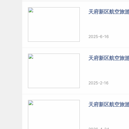
天府新区航空旅游
第十七条
艺术
类专业成绩认定与录取原则：我校
的专业考试成绩为准。对进档到我校的艺术类专业
取专业。若投档成绩相同，则按照专业成绩高低
化成绩再相同时，则依次按语文、数学、外语成
2025-6-16
第十八条
体育
类专业成绩认定与录取原则：我校
天府新区航空旅
的专业考试成绩为准。对进档到我校的体育类专业
取专业。若专业成绩相同，则按照文化成绩高低
低确定顺序录取。
2025-2-16
第五章
新生
报到
天府新区航空旅
第十九条 按照教育部的相关规定，新生未经录取
第二十条 新生入学后，学校将在三个月内按照招
件者，由学校根据具体情况进行处理。凡徇私舞