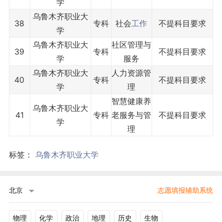
学
乌鲁木齐职业大
38
专科
社会
工作
不提科目要求
学
乌鲁木齐职业大
社区管理与
39
专科
不提科目要求
学
服务
乌鲁木齐职业大
人力资源管
40
专科
不提科目要求
学
理
智慧健康养
乌鲁木齐职业大
41
专科
老服务与管
不提科目要求
学
理
标签：
乌鲁木齐职业大学
北京
志愿填报辅助系统
物理
化学
政治
地理
历史
生物