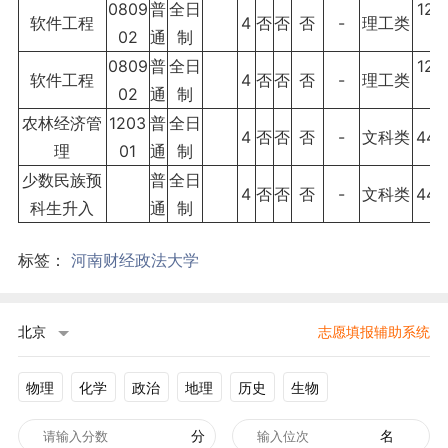
0809
普
全日
120
软件工程
4
否
否
否
-
理工类
02
通
制
0
0809
普
全日
120
软件工程
4
否
否
否
-
理工类
02
通
制
0
农林经济管
1203
普
全日
4
否
否
否
-
文科类
440
理
01
通
制
少数民族预
普
全日
4
否
否
否
-
文科类
440
科生升入
通
制
标签：
河南财经政法大学
北京
志愿填报辅助系统
物理
化学
政治
地理
历史
生物
分
名