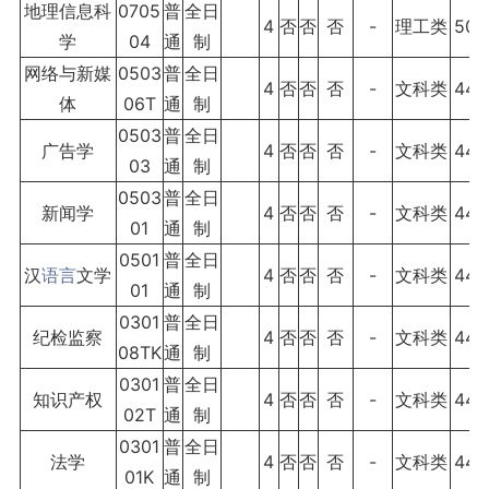
地理信息科
0705
普
全日
4
否
否
否
-
理工类
500
学
04
通
制
网络与新媒
0503
普
全日
4
否
否
否
-
文科类
440
体
06T
通
制
0503
普
全日
广告学
4
否
否
否
-
文科类
440
03
通
制
0503
普
全日
新闻学
4
否
否
否
-
文科类
440
01
通
制
0501
普
全日
汉
语言
文学
4
否
否
否
-
文科类
440
01
通
制
0301
普
全日
纪检监察
4
否
否
否
-
文科类
440
08TK
通
制
0301
普
全日
知识产权
4
否
否
否
-
文科类
440
02T
通
制
0301
普
全日
法学
4
否
否
否
-
文科类
440
01K
通
制