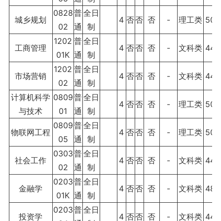
0828
普
全日
城乡规划
4
否
否
否
-
理工类
500
02
通
制
1202
普
全日
工商管理
4
否
否
否
-
文科类
440
01K
通
制
1202
普
全日
市场营销
4
否
否
否
-
文科类
440
02
通
制
计算机科学
0809
普
全日
4
否
否
否
-
理工类
500
与技术
01
通
制
0809
普
全日
物联网工程
4
否
否
否
-
理工类
500
05
通
制
0303
普
全日
社会工作
4
否
否
否
-
文科类
440
02
通
制
0203
普
全日
金融学
4
否
否
否
-
文科类
480
01K
通
制
0203
普
全日
投资学
4
否
否
否
-
文科类
440