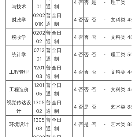
4
否
否
是
-
理工类
与技术
01
通
制
0
0202
普
全日
财政学
4
否
否
否
-
文科类
480
01K
通
制
0202
普
全日
税收学
4
否
否
否
-
文科类
480
02
通
制
0712
普
全日
统计学
4
否
否
否
-
理工类
500
01
通
制
1201
普
全日
工程管理
4
否
否
否
-
文科类
440
03
通
制
1201
普
全日
工程造价
4
否
否
否
-
文科类
440
05
通
制
视觉传达设
1305
普
全日
4
否
是
否
-
艺术类
880
计
02
通
制
1305
普
全日
环境设计
4
否
是
否
-
艺术类
880
03
通
制