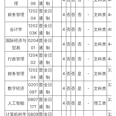
理
06
通
制
1202
普
全日
财务管理
4
否
否
否
-
文科类
440
04
通
制
1202
普
全日
会计学
4
否
否
否
-
文科类
480
03K
通
制
国际经济与
0204
普
全日
4
否
否
否
-
文科类
440
贸易
01
通
制
1204
普
全日
行政管理
4
否
否
否
-
文科类
440
02
通
制
1202
普
全日
320
财务管理
4
否
否
是
-
文科类
04
通
制
0
0201
普
全日
320
数字经济
4
否
否
是
-
文科类
09T
通
制
0
0807
普
全日
320
人工智能
4
否
否
是
-
理工类
17T
通
制
0
计算机科学
0809
普
全日
320