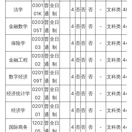
0301
普
全日
法学
4
否
否
否
-
文科类
480
01K
通
制
0203
普
全日
金融数学
4
否
否
否
-
文科类
440
05T
通
制
0203
普
全日
保险学
4
否
否
否
-
文科类
440
03
通
制
0203
普
全日
金融工程
4
否
否
否
-
文科类
440
02
通
制
0201
普
全日
数字经济
4
否
否
否
-
文科类
440
09T
通
制
0201
普
全日
经济统计学
4
否
否
否
-
文科类
440
02
通
制
0201
普
全日
经济学
4
否
否
否
-
文科类
440
01
通
制
1202
普
全日
国际商务
4
否
否
否
-
文科类
440
05
通
制