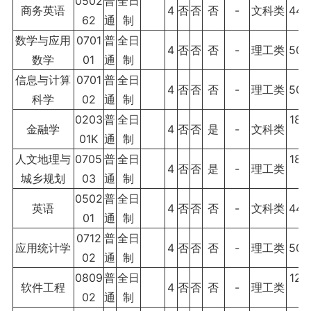
0502
普
全日
商务英语
4
否
否
否
-
文科类
440
62
通
制
数学与应用
0701
普
全日
4
否
否
否
-
理工类
500
数学
01
通
制
信息与计算
0701
普
全日
4
否
否
否
-
理工类
500
科学
02
通
制
0203
普
全日
180
金融学
4
否
否
是
-
文科类
01K
通
制
0
人文地理与
0705
普
全日
180
4
否
否
是
-
理工类
城乡规划
03
通
制
0
0502
普
全日
英语
4
否
否
否
-
文科类
440
01
通
制
0712
普
全日
应用统计学
4
否
否
否
-
理工类
500
02
通
制
0809
普
全日
120
软件工程
4
否
否
否
-
理工类
02
通
制
0