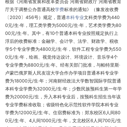
根据《河南省发展和改革委员会 河南省财政厅 河南省教育
厅关于调整公办普通高校
学费
标准的通知》（豫发改收费
〔2020〕456号）规定，普通
本科专业
文科类学费为440
0元/生∙年，理工类学费为5000元/生∙年，艺术类学费为80
00元/生∙年。其中，有10个普通本科专业按照规定执行上
浮后的收费标准：金融学、会计学、法学、财政学、税收
学5个专业学费为4800元/生∙年，软件工程专业学费为550
0元/生∙年，绘画、视觉传达设计、环境设计、音乐学4个
专业学费为8800元/生∙年。经有关部门批准，与帕特里斯
∙
卢蒙巴俄罗斯人民友谊大学合作办学项目普通本科专业学
费为18000元/生∙年；河南财经政法大学数智国际学院普通
本科专业学费为32000元/生∙年；少数民族预科生第一年学
费为20000元/生，升入本科专业后，按预科生招生当年该
专业学费标准收取；省级特色化示范性软件学院本科专业
学费为12000元/生∙年。住宿费标准为：郑东校区6人间80
0元/生∙年、4人间1000元/生∙年，文北校区6人间700元/生