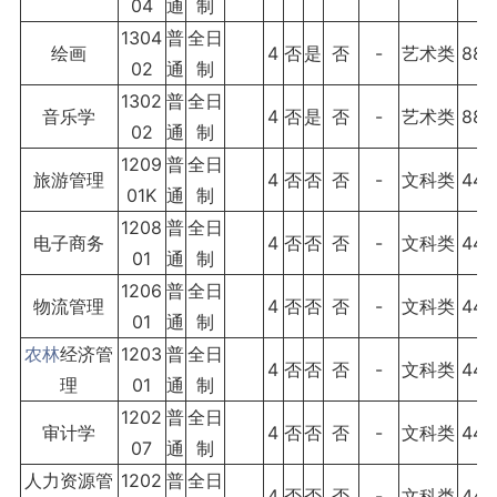
04
通
制
1304
普
全日
绘画
4
否
是
否
-
艺术类
880
02
通
制
1302
普
全日
音乐学
4
否
是
否
-
艺术类
880
02
通
制
1209
普
全日
旅游管理
4
否
否
否
-
文科类
440
01K
通
制
1208
普
全日
电子商务
4
否
否
否
-
文科类
440
01
通
制
1206
普
全日
物流管理
4
否
否
否
-
文科类
440
01
通
制
农林
经济管
1203
普
全日
4
否
否
否
-
文科类
440
理
01
通
制
1202
普
全日
审计学
4
否
否
否
-
文科类
440
07
通
制
人力资源管
1202
普
全日
4
否
否
否
-
文科类
440