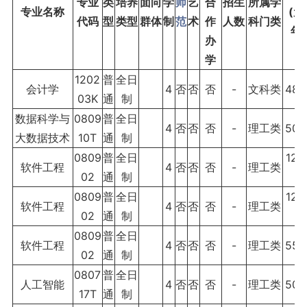
专业
类
培养
面向
学
师
艺
合
招生
所属学
专业名称
(元
代码
型
类型
群体
制
范
术
作
人数
科门类
年)
办
学
1202
普
全日
会计学
4
否
否
否
-
文科类
480
03K
通
制
数据科学与
0809
普
全日
4
否
否
否
-
理工类
500
大数据技术
10T
通
制
0809
普
全日
120
软件工程
4
否
否
否
-
理工类
02
通
制
0
0809
普
全日
120
软件工程
4
否
否
否
-
理工类
02
通
制
0
0809
普
全日
软件工程
4
否
否
否
-
理工类
550
02
通
制
0807
普
全日
人工智能
4
否
否
否
-
理工类
500
17T
通
制