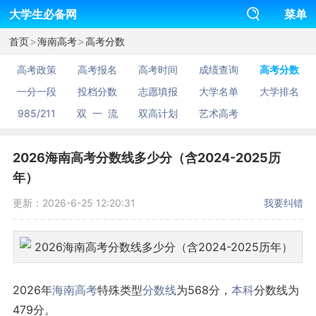
大学生必备网
菜单
>
>
首页
海南高考
高考分数
高考政策
高考报名
高考时间
成绩查询
高考分数
一分一段
投档分数
志愿填报
大学名单
大学排名
985/211
双 一 流
双高计划
艺术高考
2026海南高考分数线多少分（含2024-2025历
年）
更新：2026-6-25 12:20:31
我要纠错
2026年
海南
高考
特殊类型
分数线
为568分，
本科
分数线为
479分。