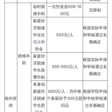
临时困
一次性发放500-10
无限制
难补助
00元
家庭经
济困难
根据实际申请
毕业生
500元/人
和审核通过名
就业
补
额确定
助金
困难补
家庭经
根据实际申请
助
济困难
300-500元/人
和审核通过名
学生路
额确定
费补贴
寒暑假
家庭经
600元/人，另外每
根据学院申报
校内资
济困难
个家庭给予300元慰
和学校审核通
助
学生慰
问品
过名额确定