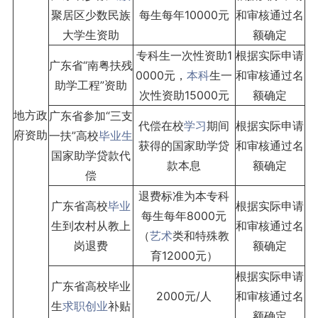
聚居区少数民族
每生每年10000元
和审核通过名
大学生资助
额确定
专科生一次性资助1
根据实际申请
广东省“南粤扶残
0000元，
本科
生一
和审核通过名
助学工程”资助
次性资助15000元
额确定
地方政
广东省参加“三支
代偿在校
学习
期间
根据实际申请
府资助
一扶”高校
毕业生
获得的国家助学贷
和审核通过名
国家助学贷款代
款本息
额确定
偿
退费标准为本专科
广东省高校
毕业
根据实际申请
每生每年8000元
生到农村从教上
和审核通过名
（
艺术
类和特殊教
岗退费
额确定
育12000元）
根据实际申请
广东省高校毕业
2000元/人
和审核通过名
生
求职
创业
补贴
额确定