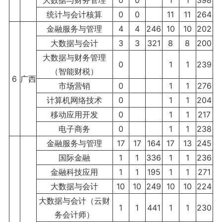
大数据与财务管理
0
0
1
1
398
统计与会计核算
0
0
11
11
264
金融服务与管理
4
4
246
10
10
202
大数据与会计
3
3
321
8
8
200
大数据与财务管理
0
1
1
239
（智能财税）
6
广西
市场营销
0
1
1
276
计算机网络技术
0
1
1
204
移动应用开发
0
1
1
217
电子商务
0
1
1
238
金融服务与管理
17
17
164
17
13
245
国际金融
1
1
336
1
1
236
金融科技应用
1
1
195
1
1
271
大数据与会计
10
10
249
10
10
224
大数据与会计（云财
1
1
441
1
1
230
务会计师）