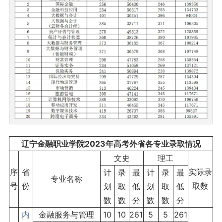
辽宁金融职业学院2023年高考外省各专业录取情况
文史
理工
序
省
实际录
计
录
最
计
录
最
专业名称
号
份
取数
划
取
低
划
取
低
数
数
分
数
数
分
内
金融服务与管理
10
10
261
5
5
261