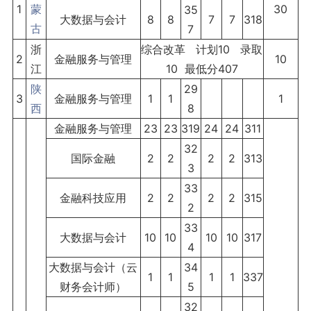
1
蒙
30
35
大数据与会计
8
8
7
7
318
古
7
浙
综合改革 计划10 录取
2
金融服务与管理
10
江
10 最低分407
陕
29
3
金融服务与管理
1
1
1
西
8
金融服务与管理
23
23
319
24
24
311
32
国际金融
2
2
2
2
313
3
33
金融科技应用
2
2
2
2
315
2
33
大数据与会计
10
10
10
10
317
4
大数据与会计（云
34
1
1
1
1
337
财务会计师）
5
32