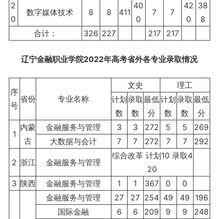
2
40
42
38
数字媒体技术
8
8
411
7
7
0
0
0
8
合计：
326
227
217
217
辽宁金融职业学院2022年高考省外各专业录取情况
文史
理工
序
省份
专业名称
计划
录取
最低
计划
录取
最低
号
数
数
分
数
数
分
内蒙
金融服务与管理
3
3
272
5
5
269
1
古
大数据与会计
7
7
272
7
7
292
综合改革 计划10 录取4
2
浙江
金融服务与管理
20
3
陕西
金融服务与管理
1
1
367
0
0
金融服务与管理
27
27
254
49
49
196
国际金融
6
6
209
9
9
248