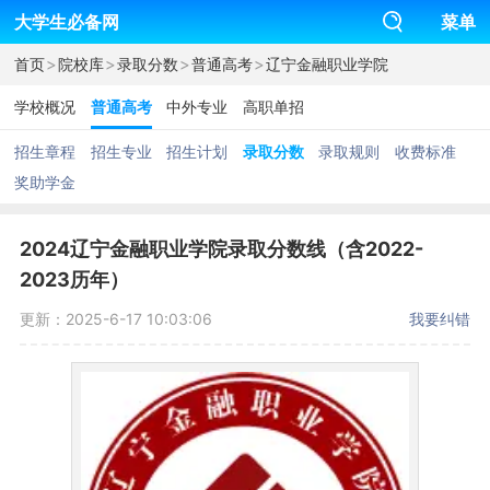
大学生必备网
菜单
>
>
>
>
首页
院校库
录取分数
普通高考
辽宁金融职业学院
学校概况
普通高考
中外专业
高职单招
招生章程
招生专业
招生计划
录取分数
录取规则
收费标准
奖助学金
2024辽宁金融职业学院录取分数线（含2022-
2023历年）
更新：2025-6-17 10:03:06
我要纠错