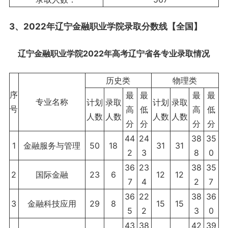
3、2022年辽宁金融职业学院录取分数线【全国】
辽宁金融职业学院2022年高考辽宁省各专业录取情况
历史类
物理类
序
最
最
最
最
专业名称
计划
录取
计划
录取
号
高
低
高
低
人数
人数
人数
人数
分
分
分
分
44
24
38
35
1
金融服务与管理
50
18
31
31
2
3
8
0
36
23
38
35
2
国际金融
23
6
12
12
7
4
2
7
36
22
38
36
3
金融科技应用
29
8
15
15
5
2
3
0
43
38
42
39