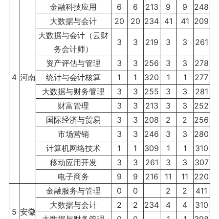
金融科技应用
6
6
213
9
9
248
大数据与会计
20
20
234
41
41
209
大数据与会计（云财
3
3
219
3
3
261
务会计师）
资产评估与管理
3
3
256
3
3
278
4
河南
统计与会计核算
1
1
320
1
1
277
大数据与财务管理
3
3
255
3
3
281
财富管理
3
3
213
3
3
252
国际经济与贸易
3
3
208
2
2
256
市场营销
3
3
246
3
3
280
计算机网络技术
1
1
309
1
1
310
移动应用开发
3
3
261
3
3
307
电子商务
9
9
216
11
11
220
金融服务与管理
0
0
2
2
411
大数据与会计
2
2
234
4
4
310
5
安徽