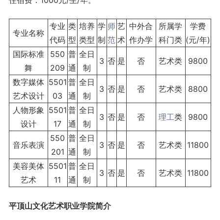
住宿费：1000元/生/年。
专业
类
培养
学
师
艺
中外合
所属学
学费
专业名称
代码
型
类型
制
范
术
作办学
科门类
(元/年)
国际标准
550
普
全日
3
否
是
否
艺术类
9800
舞
209
通
制
数字媒体
5501
普
全日
3
否
是
否
艺术类
8800
艺术设计
03
通
制
人物形象
5501
普
全日
3
否
是
否
理工
类
9800
设计
17
通
制
550
普
全日
音乐表演
3
否
是
否
艺术类
11800
201
通
制
美容美体
5501
普
全日
3
否
是
否
艺术类
11800
艺术
11
通
制
平顶山文化艺术职业学院简介