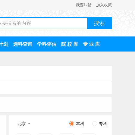
我要纠错
加入收藏
计划
选科查询
学科评估
院 校 库
专 业 库
北京
本科
专科