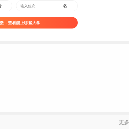
分
名
式成立。2012年4月，黄山卫生学校整建制并入黄山职业技术学
数，查看能上哪些大学
职业技术学院。2016年8月，黄山市中华职业学校整建制并入黄
更