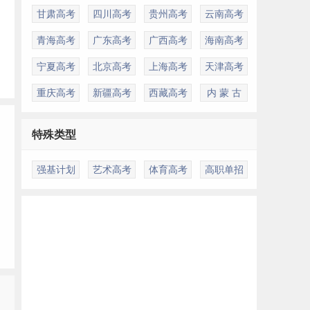
甘肃高考
四川高考
贵州高考
云南高考
青海高考
广东高考
广西高考
海南高考
宁夏高考
北京高考
上海高考
天津高考
重庆高考
新疆高考
西藏高考
内 蒙 古
特殊类型
强基计划
艺术高考
体育高考
高职单招
多