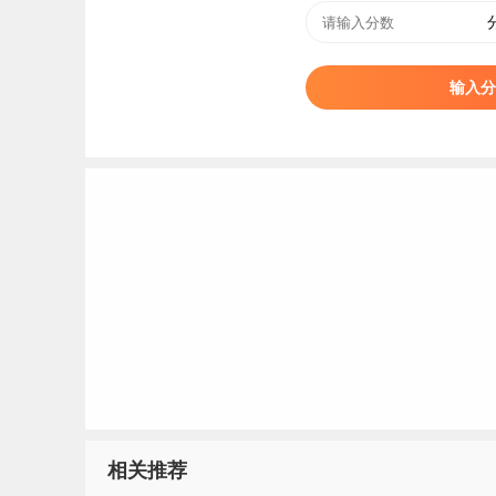
公办普通专科高校。
学院于2010年经安徽省政府批准、教育部备案正
输入分
院；2013年11月，黄山茶业学校整建制并入黄山
山职业技术学院。
标签：
黄山职业技术学院
相关推荐