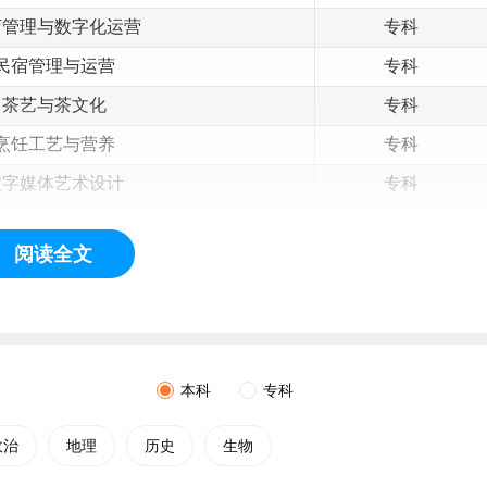
店管理与数字化运营
专科
民宿管理与运营
专科
茶艺与茶文化
专科
烹饪工艺与营养
专科
数字媒体
艺术
设计
专科
雕刻艺术设计
专科
阅读全文
融媒体技术与运营
专科
学前教育
专科
健康养老服务与管理
专科
本科
专科
政治
地理
历史
生物
echnical College，HVTC），坐落于
安徽
省黄山市，是安徽省