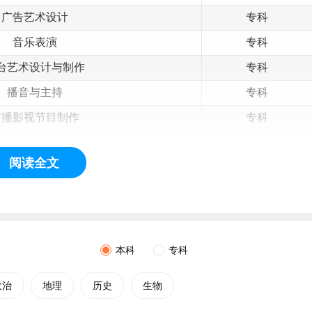
广告艺术设计
专科
音乐表演
专科
台艺术设计与制作
专科
播音与主持
专科
广播影视节目制作
专科
影视编导
专科
阅读全文
新闻采编与制作
专科
影视动画
专科
摄影摄像技术
专科
融媒体技术与运营
专科
本科
专科
党务
工作
专科
政治
地理
历史
生物