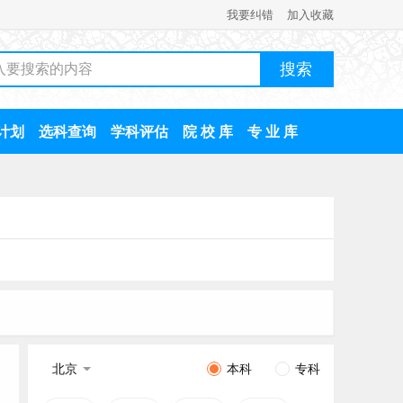
我要纠错
加入收藏
计划
选科查询
学科评估
院 校 库
专 业 库
北京
本科
专科