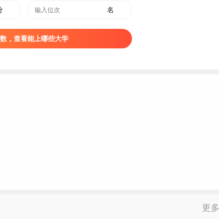
分
名
lege of Press and Publishing），位于安徽省合肥市，是安徽
政府在文化传媒领域合作创建的产学研一体化职业教育培训基地
数，查看能上哪些大学
才培训基地”“数字出版高端人才培养基地”及“全媒体采编人才培
位、全国传媒职教联盟副理事长单位、安徽省首批校企合作示范
。1999年，在培训中心基础上，筹建合肥印刷技术学校。2004
更