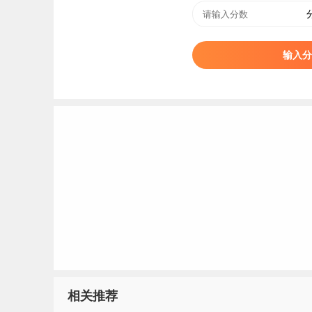
安徽新闻出版职业技术学院（Anhui Vocational Col
省属全日制普通高等职业技术学院，是中德两国
输入分
被国家新闻出版广电总局批准为全国“印刷高技能人
养基地”，是长三角新闻出版职教创新联盟理事单
典型学校。
学院前身是始建于1995年的合肥中德印刷培训中心
年，升格为安徽新闻出版职业技术学院。
标签：
安徽新闻出版职业技术学院
相关推荐