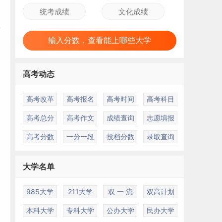
输入分数，查看能上哪些大学
高考动态
高考改革
高考报名
高考时间
高考科目
高考总分
高考作文
成绩查询
志愿填报
高考分数
一分一段
投档分数
录取查询
大学名单
985大学
211大学
双 一 流
双高计划
本科大学
专科大学
公办大学
民办大学