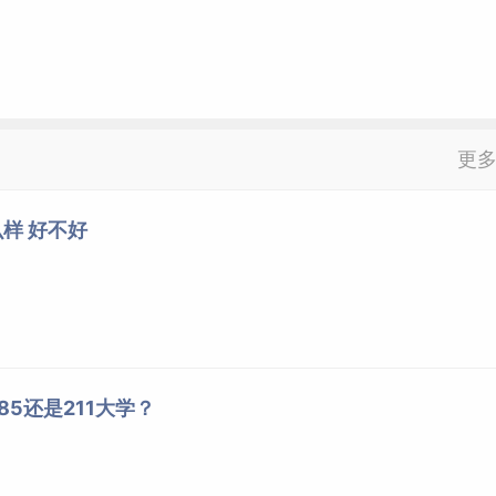
更
样 好不好
5还是211大学？