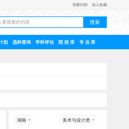
我要纠错
加入收藏
计划
选科查询
学科评估
院 校 库
专 业 库
湖南
美术与设计类