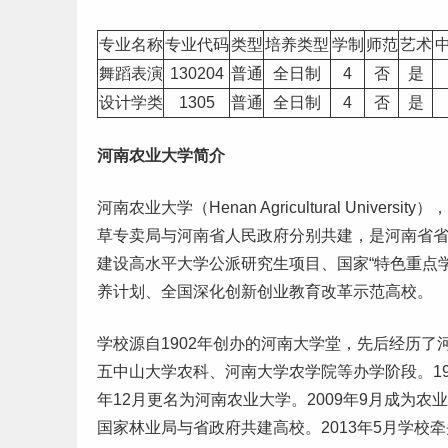
专业名称
专业代码
类型
培养类型
学制
师范
艺术
舞蹈表演
130204
普通
全日制
4
否
是
设计学类
1305
普通
全日制
4
否
是
河南农业大学简介
河南农业大学（Henan Agricultural Un
草专卖局与河南省人民政府分别共建，是河南省省属
建设高水平大学公派
研究生
项目、国家“特色重点
养计划、全国深化创新
创业
教育改革示范高校。
学校源自1902年创办的河南大学堂，先后经历
五中山大学农科、河南大学农学院等办学阶段。19
年12月更名为河南农业大学。2009年9月成为农
国家林业局与省政府共建高校。2013年5月学校牵