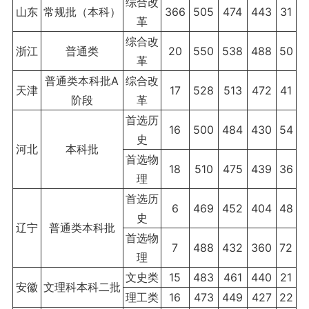
综合改
山东
常规批（本科）
366
505
474
443
31
革
综合改
浙江
普通类
20
550
538
488
50
革
普通类本科批A
综合改
天津
17
528
513
472
41
阶段
革
首选历
16
500
484
430
54
史
河北
本科批
首选物
18
510
475
439
36
理
首选历
6
469
452
404
48
史
辽宁
普通类本科批
首选物
7
488
432
360
72
理
文史类
15
483
461
440
21
安徽
文理科本科二批
理工类
16
473
449
427
22