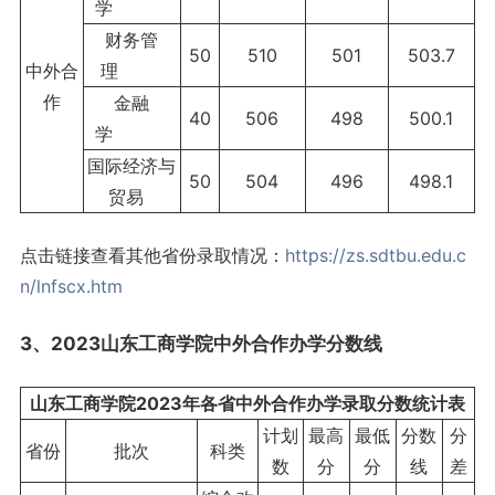
学
财务管
50
510
501
503.7
中外合
理
作
金融
40
506
498
500.1
学
国际经济与
50
504
496
498.1
贸易
点击链接查看其他省份录取情况：
https://zs.sdtbu.edu.c
n/lnfscx.htm
3、2023山东工商学院中外合作办学分数线
山东工商学院2023年各省中外合作办学录取分数统计表
计划
最高
最低
分数
分
省份
批次
科类
数
分
分
线
差