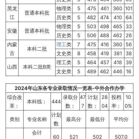
黑龙
物理类
5
475
461
360
101
普通本科批
江
历史类
5
482
474
410
64
物理类
5
503
498
465
33
安徽
普通本科批
历史类
5
506
488
462
26
内蒙
理工
类
7
475
416
360
56
本科二批
古
文史类
8
458
419
381
38
理工类
5
464
457
418
39
山西
本科二批B类
文史类
5
489
462
446
16
2024年山东各专业录取情况一览表-中外合作办学
综合改
录取分
47
计划
28
投档
10
本科线：
444
革：
数：
7
数：
04
率：
0%
计划
类别
专业名称
最高分
最低分
平均分
数
会计
60
521
502
507.0