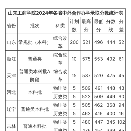
山东工商学院2024年各省中外合作办学录取分数统计表
计划
最高
最低
分数
分
省份
批次
科类
数
分
分
线
差
综合改
山东
常规批（本科）
200
521
496
444
52
革
综合改
浙江
普通类
10
575
553
492
61
革
普通类本科批A
综合改
天津
15
537
520
475
45
阶段
革
物理类
5
509
491
448
43
河北
本科批
历史类
5
523
509
449
60
物理类
5
505
462
368
94
辽宁
普通类本科批
历史类
5
463
416
400
16
物理类
5
480
447
345
102
吉林
普通本科批
历史类
5
476
454
369
85