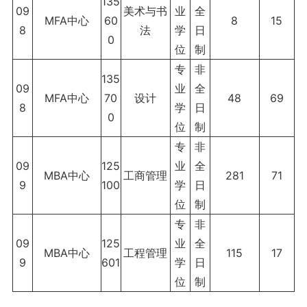
135
09
美术与书
业
全
MFA中心
60
8
15
8
法
学
日
0
位
制
专
非
135
09
业
全
MFA中心
70
设计
48
69
8
学
日
0
位
制
专
非
09
125
业
全
MBA中心
工商管理
281
71
9
100
学
日
位
制
专
非
09
125
业
全
MBA中心
工程管理
115
17
9
601
学
日
位
制