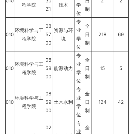
010
30
日
2
2
程学院
技术
学
Z1
制
位
专
08
全
环境科学与工
资源与环
业
010
57
日
218
69
程学院
境
学
00
制
位
专
08
全
环境科学与工
业
010
58
能源动力
日
15
5
程学院
学
00
制
位
专
08
全
环境科学与工
业
010
59
土木水利
日
124
42
程学院
学
00
制
位
专
02
全
业