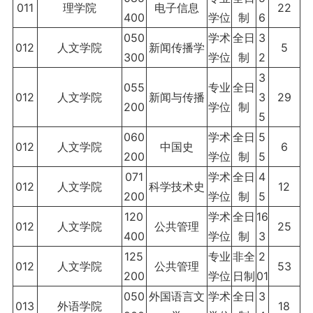
011
理学院
电子信息
22
400
学位
制
6
050
学术
全日
3
012
人文学院
新闻传播学
5
300
学位
制
2
3
055
专业
全日
012
人文学院
新闻与传播
3
29
200
学位
制
5
060
学术
全日
5
012
人文学院
中国史
6
200
学位
制
5
071
学术
全日
4
012
人文学院
科学技术史
12
200
学位
制
5
120
学术
全日
16
012
人文学院
公共管理
25
400
学位
制
3
125
专业
非全
2
012
人文学院
公共管理
53
200
学位
日制
01
050
外国语言文
学术
全日
3
013
外语学院
18