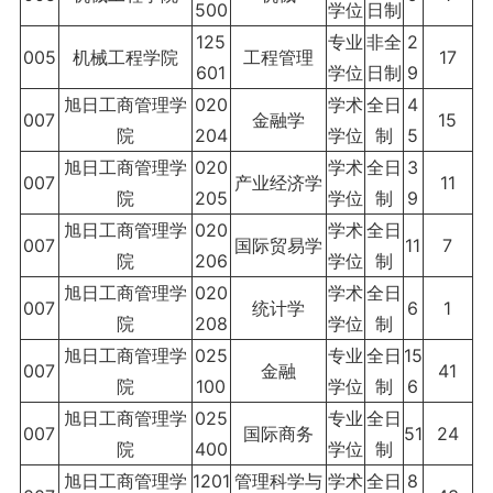
500
学位
日制
125
专业
非全
2
005
机械工程学院
工程管理
17
601
学位
日制
9
旭日工商管理学
020
学术
全日
4
007
金融学
15
院
204
学位
制
5
旭日工商管理学
020
学术
全日
3
007
产业经济学
11
院
205
学位
制
9
旭日工商管理学
020
学术
全日
007
国际贸易学
11
7
院
206
学位
制
旭日工商管理学
020
学术
全日
007
统计学
6
1
院
208
学位
制
旭日工商管理学
025
专业
全日
15
007
金融
41
院
100
学位
制
6
旭日工商管理学
025
专业
全日
007
国际商务
51
24
院
400
学位
制
旭日工商管理学
1201
管理科学与
学术
全日
8