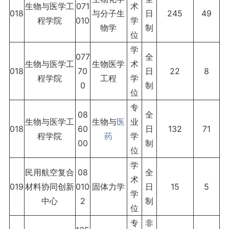
生物与医学工
071
术
018
与分子生
日
245
49
程学院
010
学
物学
制
位
学
077
全
生物与医学工
生物医学
术
018
70
日
22
8
程学院
工程
学
0
制
位
专
08
全
生物与医学工
生物与
医
业
018
60
日
132
71
程学院
药
学
00
制
位
学
民用航空复合
08
全
术
019
材料协同创新
010
固体力学
日
15
5
学
中心
2
制
位
专
非