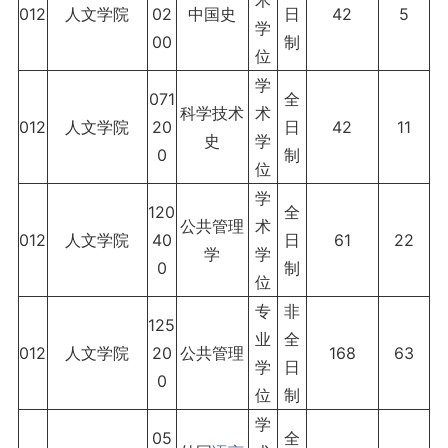
术
012
人文学院
02
中国史
日
42
5
学
00
制
位
学
071
全
科学技术
术
012
人文学院
20
日
42
11
史
学
0
制
位
学
120
全
公共管理
术
012
人文学院
40
日
61
22
学
学
0
制
位
专
非
125
业
全
012
人文学院
20
公共管理
168
63
学
日
0
位
制
学
05
全