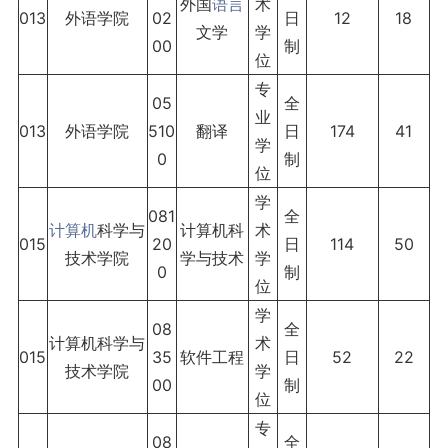
外国
语言
术
013
外语学院
02
日
12
18
文学
学
00
制
位
专
05
全
业
013
外语学院
510
翻译
日
174
41
学
0
制
位
学
081
全
计算机
科学与
计算机科
术
015
20
日
114
50
技术学院
学与技术
学
0
制
位
学
08
全
计算机科学与
术
015
35
软件工程
日
52
22
技术学院
学
00
制
位
专
08
全