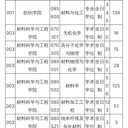
3
085
专业
全日
001
纺织学院
材料与化工
4
134
600
学位
制
5
材料科学与工程
070
学术
全日
9
003
无机化学
16
学院
301
学位
制
0
材料科学与工程
070
高分子化学
学术
全日
003
31
15
学院
305
与物理
学位
制
材料科学与工程
080
材料物理与
学术
全日
6
003
28
学院
501
化学
学位
制
2
5
材料科学与工程
080
学术
全日
003
材料学
0
125
学院
502
学位
制
6
材料科学与工程
080
材料加工工
学术
全日
12
003
51
学院
503
程
学位
制
3
材料科学与工程
080
纳米纤维及
学术
全日
003
3
3
学院
5Z1
杂化材料
学位
制