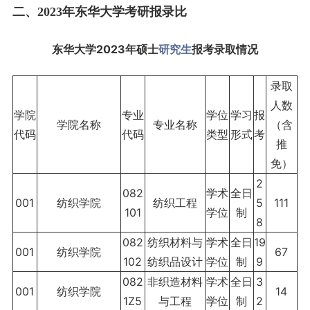
二、2023年东华大学考研报录比
东华大学2023年硕士
研究生
报考录取情况
录取
人
数
学院
专业
学位
学习
报
学院名称
专业名称
（含
代码
代码
类型
形式
考
推
免）
2
082
学术
全日
001
纺织学院
纺织工程
5
111
101
学位
制
8
082
纺织材料与
学术
全日
19
001
纺织学院
67
102
纺织品设计
学位
制
9
082
非织造材料
学术
全日
3
001
纺织学院
14
1Z5
与工程
学位
制
2