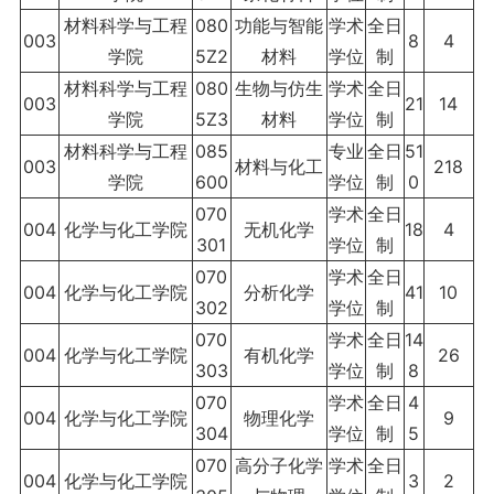
材料科学与工程
080
功能与智能
学术
全日
003
8
4
学院
5Z2
材料
学位
制
材料科学与工程
080
生物与仿生
学术
全日
003
21
14
学院
5Z3
材料
学位
制
材料科学与工程
085
专业
全日
51
003
材料与化工
218
学院
600
学位
制
0
070
学术
全日
004
化学与化工学院
无机化学
18
4
301
学位
制
070
学术
全日
004
化学与化工学院
分析化学
41
10
302
学位
制
070
学术
全日
14
004
化学与化工学院
有机化学
26
303
学位
制
8
070
学术
全日
4
004
化学与化工学院
物理化学
9
304
学位
制
5
070
高分子化学
学术
全日
004
化学与化工学院
3
2