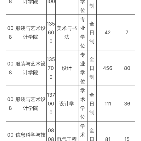
8
计学院
100
学
制
位
专
135
全
00
服装与艺术设
美术与书
业
60
日
42
7
8
计学院
法
学
0
制
位
专
135
全
00
服装与艺术设
业
70
设计
日
456
80
8
计学院
学
0
制
位
学
137
全
00
服装与艺术设
术
00
设计学
日
111
36
8
计学院
学
0
制
位
学
08
全
00
信息科学与技
术
08
电气工程
日
81
15