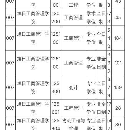
007
43
院
00
工程
学位
制
8
旭日工商管理学
120
学术
全日
17
007
工商管理
45
院
200
学位
制
3
5
旭日工商管理学
1251
专业
全日
007
工商管理
4
184
院
00
学位
制
0
3
旭日工商管理学
1251
专业
非全
007
工商管理
3
101
院
00
学位
日制
0
3
旭日工商管理学
125
专业
全日
007
会计
7
159
院
300
学位
制
6
旭日工商管理学
125
专业
非全
17
007
工程管理
28
院
601
学位
日制
7
旭日工商管理学
125
物流工程与
专业
全日
14
007
30
院
604
管理
学位
制
7