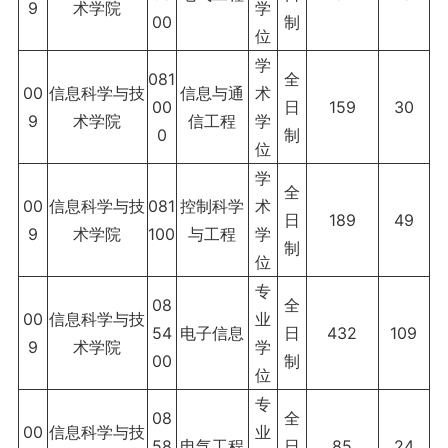
9
术学院
学
00
制
位
学
081
全
00
信息科学与技
信息与通
术
00
日
159
30
9
术学院
信工程
学
0
制
位
学
全
00
信息科学与技
081
控制科学
术
日
189
49
9
术学院
100
与工程
学
制
位
专
08
全
00
信息科学与技
业
54
电子信息
日
432
109
9
术学院
学
00
制
位
专
08
全
00
信息科学与技
业
58
电气工程
日
85
24