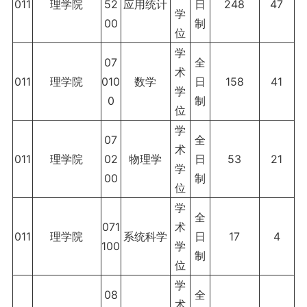
011
理学院
52
应用统计
日
248
47
学
00
制
位
学
07
全
术
011
理学院
010
数学
日
158
41
学
0
制
位
学
07
全
术
011
理学院
02
物理学
日
53
21
学
00
制
位
学
全
071
术
011
理学院
系统科学
日
17
4
100
学
制
位
学
08
全
术