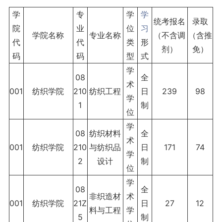
学
专
学
学
统考报名
录取
院
业
位
习
学院名称
专业名称
（不含调
（含推
代
代
类
形
剂）
免）
码
码
型
式
学
08
全
术
001
纺织学院
210
纺织工程
日
239
98
学
1
制
位
学
08
纺织材料
全
术
001
纺织学院
210
与纺织品
日
171
74
学
2
设计
制
位
学
08
全
非织造材
术
001
纺织学院
21Z
日
27
12
料与工程
学
5
制