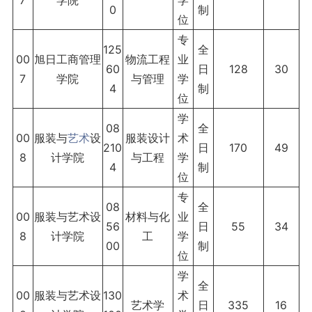
7
学院
学
0
制
位
专
125
全
00
旭日工商管理
物流工程
业
60
日
128
30
7
学院
与管理
学
4
制
位
学
08
全
00
服装与
艺术
设
服装设计
术
210
日
170
49
8
计学院
与工程
学
4
制
位
专
08
全
00
服装与艺术设
材料与化
业
56
日
55
34
8
计学院
工
学
00
制
位
学
全
00
服装与艺术设
130
术
艺术学
日
335
16