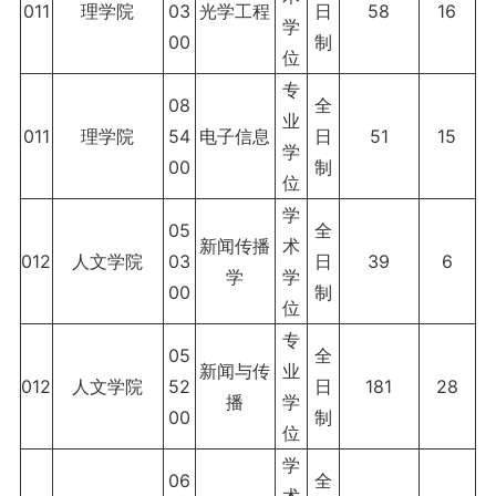
011
理学院
03
光学工程
日
58
16
学
00
制
位
专
08
全
业
011
理学院
54
电子信息
日
51
15
学
00
制
位
学
05
全
新闻传播
术
012
人文学院
03
日
39
6
学
学
00
制
位
专
05
全
新闻与传
业
012
人文学院
52
日
181
28
播
学
00
制
位
学
06
全