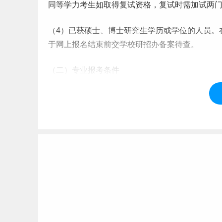
同等学力考生如取得复试资格，复试时需加试两
（4）已获硕士、博士研究生学历或学位的人员。
于网上报名结束前交学校研招办备案待查。
（二）专业报考条件
报考的考生，除符合上述基本条件外，须同时满
1.报考专业原则上应与本科所学专业相同或相近
近。
2.学校所有专业均不接收在服务期限内的农村订
3.报考攻读临床医学、口腔医学专业学位硕士研
制本科毕业生。对于已经获得住院医师规范化培