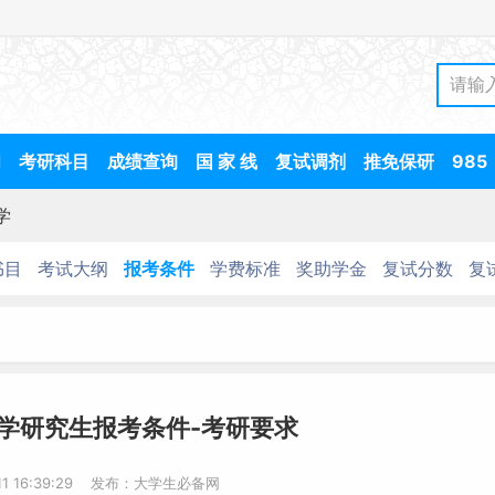
间
考研科目
成绩查询
国 家 线
复试调剂
推免保研
985
学
书目
考试大纲
报考条件
学费标准
奖助学金
复试分数
复
大学研究生报考条件-考研要求
-11 16:39:29 发布：大学生必备网