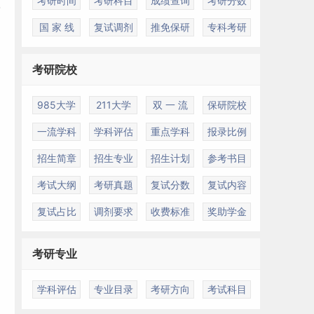
考研时间
考研科目
成绩查询
考研分数
国 家 线
复试调剂
推免保研
专科考研
考研院校
985大学
211大学
双 一 流
保研院校
一流学科
学科评估
重点学科
报录比例
招生简章
招生专业
招生计划
参考书目
考试大纲
考研真题
复试分数
复试内容
复试占比
调剂要求
收费标准
奖助学金
考研专业
学科评估
专业目录
考研方向
考试科目