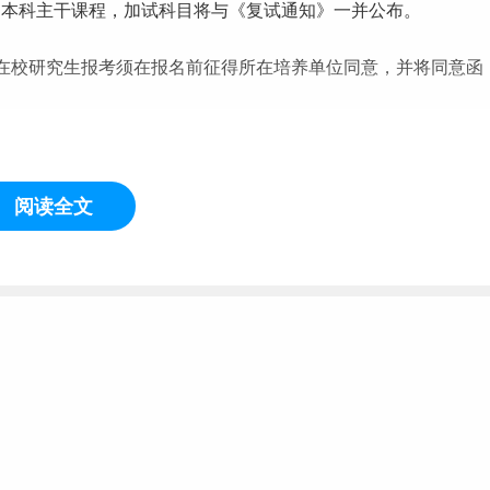
门本科主干课程，加试科目将与《复试通知》一并公布。
在校研究生报考须在报名前征得所在培养单位同意，并将同意函
阅读全文
足下列专业报考条件：
；专升本考生报考专业原则上要求本、专科所学专业应相同或相
单定向免费医学毕业生报考。
究生，仅限符合医师资格考试报考条件要求且获得学士学位的全日
训合格证书及已晋主治医师资格人员不得报考。