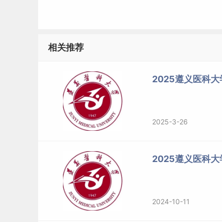
因个人原因造成入学后无法纳入住院医师规范化培
4.报考公共卫生与预防医学一级学科目录下专业
业生；报考公共卫生专业（专业型）须为公共卫
相关推荐
业的毕业生。
2025遵义医科大
5.报考
体育
专业的考生须为体育学类、康复治疗学
（三）退役
大学生
士兵计划考生应为高校学生应
2025-3-26
名时按要求填报信息，复试前向报考学院提供《
按照“退役大学生士兵计划”参加复试，仅可在调
2025遵义医科
标签：
遵义医科大学
2024-10-11