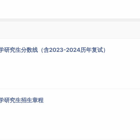
训的考生直接取消录取/入学资格。
（学术型）须为公共卫生与预防医学类、食品质量与安全专业的毕
生与预防医学类、公共管理类，食品质量与安全专业、临床医学
学研究生分数线（含2023-2024历年复试）
专业、运动与公共健康专业的毕业生。
征入伍退出现役且符合全国硕士研究生招生考试报考条件。考生
入伍批准书》和《退出现役证》；考生审核或复核未通过的，不
剂阶段按规定申请调剂到普通计划。
大学研究生招生章程