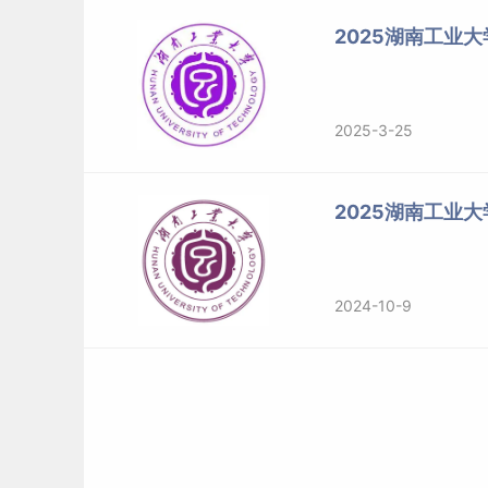
2025湖南工业
我校2024年全国硕士研究生招生考试进入复试的
1、根据教育部《2024年全国硕士研究生招生
以下专业在符合A类考生国家线的基础上进行自主
2025-3-25
专业
招生学院
专业
2025湖南工业
代码
030500
马克思
马克思主义学院
045102
学科教学
2024-10-9
140300
设
包装设计艺术学院
135700
设
电气与信息工程学院
085800
能源
电子
085400
（通信技
计算机学院
电子
085400