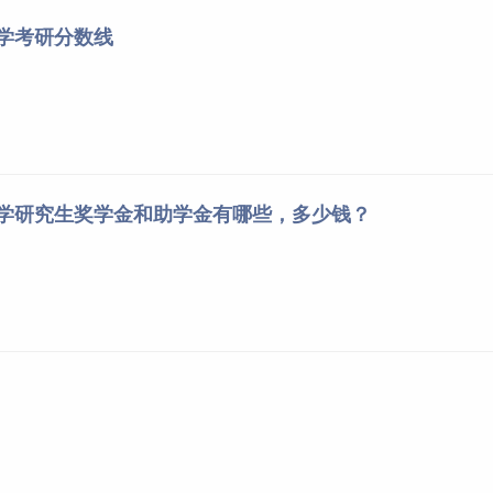
大学考研分数线
初试成绩基本要求公布如下：
考试考生进入复试的初试成绩基本要求》（以下简称国家线），我校
划线。
单科
单科
名称
总分
大学研究生奖学金和助学金有哪些，多少钱？
（满分=100分）
（满分＞100分）
主义理论
341
47
71
（思政）
381
51
77
计学
339
40
110
计
365
40
115
动力
302
37
56
信息
308
37
56
术方向）
信息
288
39
57