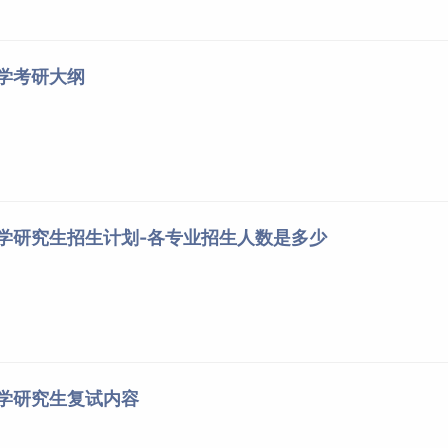
技术方向）
计
201
54
127
管理
163
39
78
大学考研大纲
管理
174
43
86
程与管理
198
43
86
理论
338
47
101
发展
269
36
77
教学
330
42
209
大学研究生招生计划-各专业招生人数是多少
乐方向）
380
45
120
琴方向）
367
42
94
信息
279
40
56
大学研究生复试内容
划”考生进入复试的初试成绩要求为：报考专业A类考生国家分数线