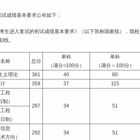
初试成绩基本要求公布如下：
考试考生进入复试的初试成绩基本要求》（以下简称国家线），我校
划线。
单科
单科
业名称
总分
（满分=100分）
（满分＞100分）
主义理论
361
40
60
设计
359
37
115
气工程
日制）
287
34
51
气工程
全日制）
子信息
292
34
51
技术方向）