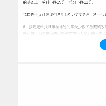
的基础上，单科下降15分，总分下降12分。
拟接收士兵计划调剂考生1名，仅接受
理工
科士兵
6、按规定申报且审核通过的享受少数
民族
照顾政
就业
单位为原单位的少数民族在职人员）的一
志
初试成绩基本要求》B 类考生对应的复试分数基
附2025年
考研
国家线