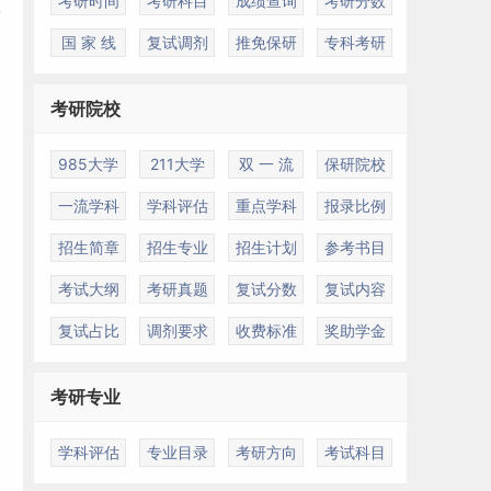
考研时间
考研科目
成绩查询
考研分数
国 家 线
复试调剂
推免保研
专科考研
考研院校
985大学
211大学
双 一 流
保研院校
一流学科
学科评估
重点学科
报录比例
招生简章
招生专业
招生计划
参考书目
考试大纲
考研真题
复试分数
复试内容
复试占比
调剂要求
收费标准
奖助学金
考研专业
学科评估
专业目录
考研方向
考试科目