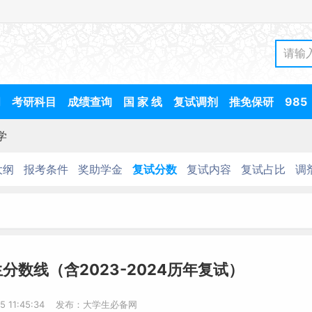
间
考研科目
成绩查询
国 家 线
复试调剂
推免保研
985
学
大纲
报考条件
奖助学金
复试分数
复试内容
复试占比
调
分数线（含2023-2024历年复试）
25 11:45:34 发布：大学生必备网