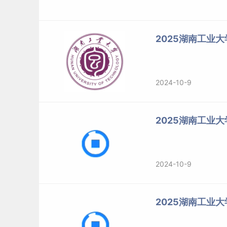
（计算机
经济与贸易学院
125300
会
125100
工商
2025湖南工业
商学院
125200
公共
125604
物流工
法学院
030100
法学
2024-10-9
城市与环境学院
095138
农村
体育
学院
045201
体育
2025湖南工业
135200
音乐（声
音乐学院
135200
音乐（钢
轨道交通学院
085400
电子
2024-10-9
2、其余专业均为教育部A类考生国家分数线。
2025湖南工业
3、我校“退役大学生士兵专项硕士研究生招生计
的基础上，单科过线，总分超过4分。