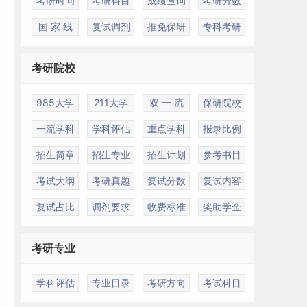
考研时间
考研科目
成绩查询
考研分数
国 家 线
复试调剂
推免保研
专科考研
考研院校
985大学
211大学
双 一 流
保研院校
一流学科
学科评估
重点学科
报录比例
招生简章
招生专业
招生计划
参考书目
考试大纲
考研真题
复试分数
复试内容
复试占比
调剂要求
收费标准
奖助学金
考研专业
学科评估
专业目录
考研方向
考试科目