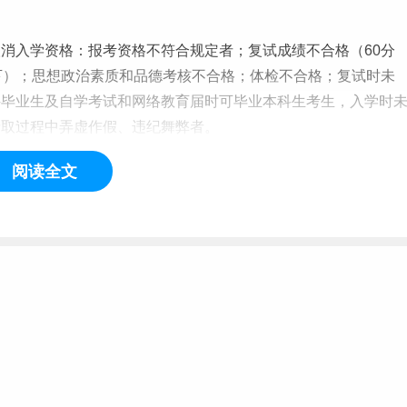
消入学资格：报考资格不符合规定者；复试成绩不合格（60分
下）；思想政治素质和品德考核不合格；体检不合格；复试时未
科
毕业生
及
自学
考试和网络教育届时可
毕业
本科生考生，入学时
录取过程中弄虚作假、违纪舞弊者。
阅读全文