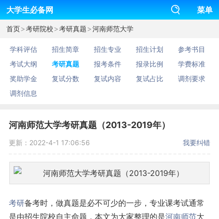
大学生必备网
菜单
>
>
>
首页
考研院校
考研真题
河南师范大学
学科评估
招生简章
招生专业
招生计划
参考书目
考试大纲
考研真题
报考条件
报录比例
学费标准
奖助学金
复试分数
复试内容
复试占比
调剂要求
调剂信息
河南师范大学考研真题（2013-2019年）
更新：2022-4-1 17:06:56
我要纠错
考研
备考时，做真题是必不可少的一步，专业课考试通常
是由招生院校自主命题，本文为大家整理的是
河南
师范
大