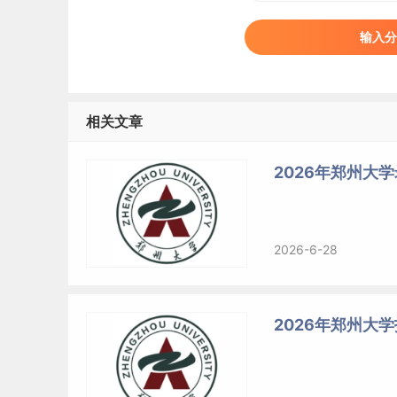
输入分
相关文章
2026年郑州大
2026-6-28
2026年郑州大