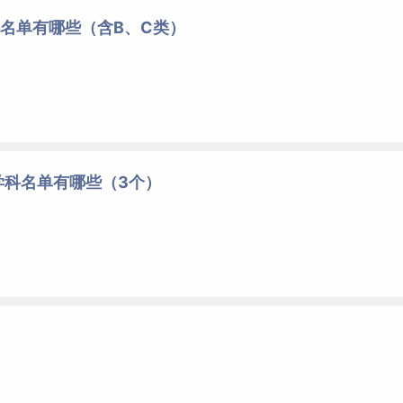
名单有哪些（含B、C类）
学科名单有哪些（3个）