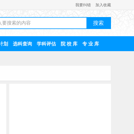
我要纠错
加入收藏
计划
选科查询
学科评估
院 校 库
专 业 库