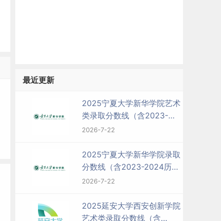
最近更新
2025宁夏大学新华学院艺术
类录取分数线（含2023-
2024历年）
2026-7-22
2025宁夏大学新华学院录取
分数线（含2023-2024历
年）
2026-7-22
2025延安大学西安创新学院
艺术类录取分数线（含