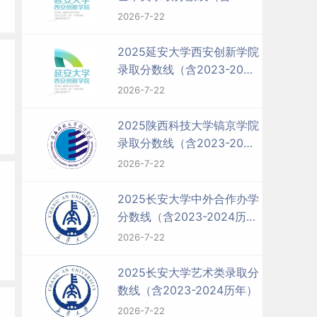
2023-2024历年）
2026-7-22
2025延安大学西安创新学院
录取分数线（含2023-2024
历年）
2026-7-22
2025陕西科技大学镐京学院
录取分数线（含2023-2024
历年）
2026-7-22
2025长安大学中外合作办学
分数线（含2023-2024历
年）
2026-7-22
2025长安大学艺术类录取分
数线（含2023-2024历年）
2026-7-22