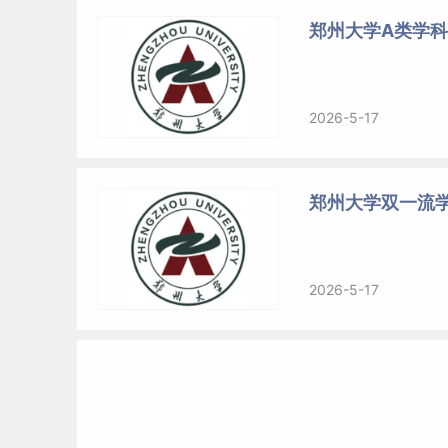
郑州大学A类学科
2026-5-17
郑州大学双一流
2026-5-17