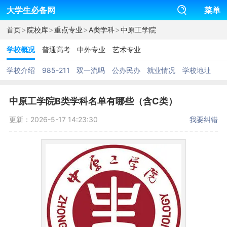
大学生必备网
菜单
>
>
>
>
首页
院校库
重点专业
A类学科
中原工学院
学校概况
普通高考
中外专业
艺术专业
学校介绍
985-211
双一流吗
公办民办
就业情况
学校地址
中原工学院B类学科名单有哪些（含C类）
更新：2026-5-17 14:23:30
我要纠错